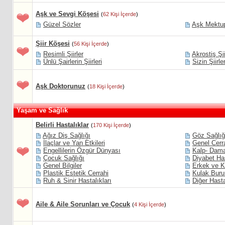
Aşk ve Sevgi Köşesi
(
62 Kişi İçerde
)
Güzel Sözler
Aşk Mektup
Şiir Köşesi
(
56 Kişi İçerde
)
Resimli Şiirler
Akrostiş Şii
Ünlü Şairlerin Şiirleri
Sizin Şiirle
Aşk Doktorunuz
(
18 Kişi İçerde
)
Yaşam ve Sağlık
Belirli Hastalıklar
(
170 Kişi İçerde
)
Ağız Diş Sağlığı
Göz Sağlığ
İlaçlar ve Yan Etkileri
Genel Cerr
Engellilerin Özgür Dünyası
Kalp- Dama
Çocuk Sağlığı
Diyabet Has
Genel Bilgiler
Erkek ve K
Plastik Estetik Cerrahi
Kulak Buru
Ruh & Sinir Hastalıkları
Diğer Hasta
Aile & Aile Sorunları ve Çocuk
(
4 Kişi İçerde
)