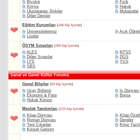
Biyoloji
Fizik
Kimya
Hukuk
Uluslararası İlişkiler
Muhasebe
Diğer Dersler
Eğitim Kurumları
(
246 Kişi İçerde
)
Üniversitelerimiz
Açık Öğret
Liseler
ÖSYM Sınavları
(
250 Kişi İçerde
)
ALES
KPSS
Diğer Sınavlar
DGS
LYS
YGS
SBS
Sanat ve Genel Kültür Forumu
Genel Bilgiler
(
59 Kişi İçerde
)
Uzay Bölümü
İş Dünyası
Ekonomi & Para
Borsa
Hukuk Köşesi
Meslek Tanıtımları
(
123 Kişi İçerde
)
Kitap Dünyası
Kitap Özetl
Roman Dünyası
Dergiler
Yeni Çıkanlar
Köşe Yazıl
Kişisel Gelişim