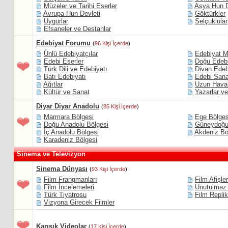
Müzeler ve Tarihi Eserler
Asya Hun D
Avrupa Hun Devleti
Göktürkler
Uygurlar
Selçuklular
Efsaneler ve Destanlar
Edebiyat Forumu
(
96 Kişi İçerde
)
Ünlü Edebiyatçılar
Edebiyat M
Edebi Eserler
Doğu Edebi
Türk Dili ve Edebiyatı
Divan Edeb
Batı Edebiyatı
Edebi Sana
Ağıtlar
Uzun Haval
Kültür ve Sanat
Yazarlar ve
Diyar Diyar Anadolu
(
85 Kişi İçerde
)
Marmara Bölgesi
Ege Bölges
Doğu Anadolu Bölgesi
Güneydoğu
İç Anadolu Bölgesi
Akdeniz Bö
Karadeniz Bölgesi
Sinema ve Televizyon
Sinema Dünyası
(
93 Kişi İçerde
)
Film Frangmanları
Film Afişler
Film İncelemeleri
Unutulmaz 
Türk Tiyatrosu
Film Replik
Vizyona Girecek Filmler
Karışık Videolar
(
17 Kişi İçerde
)