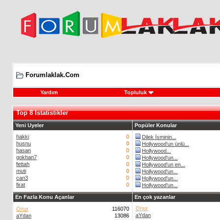
Forumlaklak.Com
Yardım
Topluluk
Top 8 Istatistikler
Yeni Uyeler
Popüler Konular
hakki
0
Dilek İsminin...
husnu
0
Hollywood'un ünlü...
hasan
0
Hollywood...
gokhan7
0
Hollywood'un...
fettah
0
Hollywood'un en...
muti
0
Hollywood'un...
can3
0
Hollywood'un...
firat
0
Hollywood'un...
En Fazla Konu Açanlar
En çok yazanlar
Onur
Onur
116070
aYdan
aYdan
13086