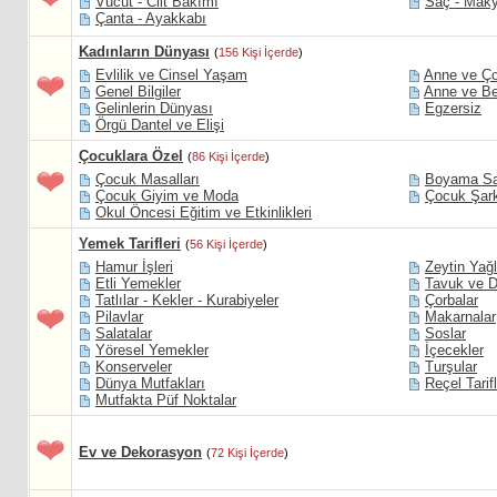
Vücut - Cilt Bakımı
Saç - Maky
Çanta - Ayakkabı
Kadınların Dünyası
(
156 Kişi İçerde
)
Evlilik ve Cinsel Yaşam
Anne ve Ç
Genel Bilgiler
Anne ve Be
Gelinlerin Dünyası
Egzersiz
Örgü Dantel ve Elişi
Çocuklara Özel
(
86 Kişi İçerde
)
Çocuk Masalları
Boyama Say
Çocuk Giyim ve Moda
Çocuk Şark
Okul Öncesi Eğitim ve Etkinlikleri
Yemek Tarifleri
(
56 Kişi İçerde
)
Hamur İşleri
Zeytin Yağl
Etli Yemekler
Tavuk ve D
Tatlılar - Kekler - Kurabiyeler
Çorbalar
Pilavlar
Makarnalar
Salatalar
Soslar
Yöresel Yemekler
İçecekler
Konserveler
Turşular
Dünya Mutfakları
Reçel Tarifl
Mutfakta Püf Noktalar
Ev ve Dekorasyon
(
72 Kişi İçerde
)