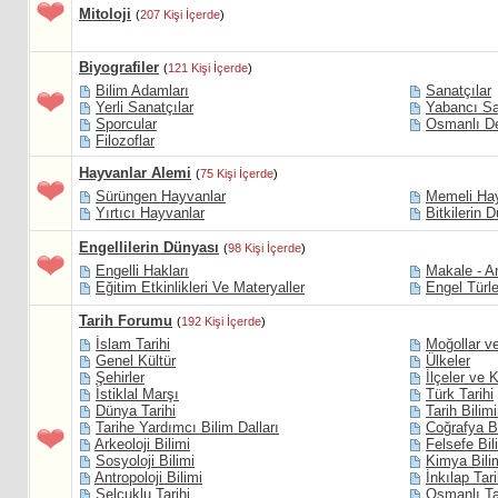
Mitoloji
(
207 Kişi İçerde
)
Biyografiler
(
121 Kişi İçerde
)
Bilim Adamları
Sanatçılar
Yerli Sanatçılar
Yabancı Sa
Sporcular
Osmanlı De
Filozoflar
Hayvanlar Alemi
(
75 Kişi İçerde
)
Sürüngen Hayvanlar
Memeli Hay
Yırtıcı Hayvanlar
Bitkilerin 
Engellilerin Dünyası
(
98 Kişi İçerde
)
Engelli Hakları
Makale - Ar
Eğitim Etkinlikleri Ve Materyaller
Engel Türle
Tarih Forumu
(
192 Kişi İçerde
)
İslam Tarihi
Moğollar ve
Genel Kültür
Ülkeler
Şehirler
İlçeler ve 
İstiklal Marşı
Türk Tarihi
Dünya Tarihi
Tarih Bilim
Tarihe Yardımcı Bilim Dalları
Coğrafya Bi
Arkeoloji Bilimi
Felsefe Bil
Sosyoloji Bilimi
Kimya Bili
Antropoloji Bilimi
İnkılap Tari
Selçuklu Tarihi
Osmanlı Ta