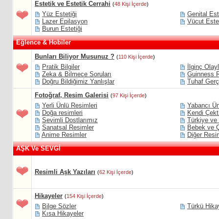
Estetik ve Estetik Cerrahi
(
48 Kişi İçerde
)
Yüz Estetiği
Genital Est
Lazer Epilasyon
Vücut Estet
Burun Estetiği
Eğlence & Hobiler
Bunları Biliyor Musunuz ?
(
110 Kişi İçerde
)
Pratik Bilgiler
İlginç Olay
Zeka & Bilmece Soruları
Guinness R
Doğru Bildiğimiz Yanlışlar
Tuhaf Gerç
Fotoğraf, Resim Galerisi
(
97 Kişi İçerde
)
Yerli Ünlü Resimleri
Yabancı Ün
Doğa resimleri
Kendi Çekti
Sevimli Dostlarımız
Türkiye ve
Sanatsal Resimler
Bebek ve Ç
Anime Resimler
Diğer Resi
AŞK Ve SEVGİ
Resimli Aşk Yazıları
(
62 Kişi İçerde
)
Hikayeler
(
154 Kişi İçerde
)
Bilge Sözler
Türkü Hikay
Kısa Hikayeler