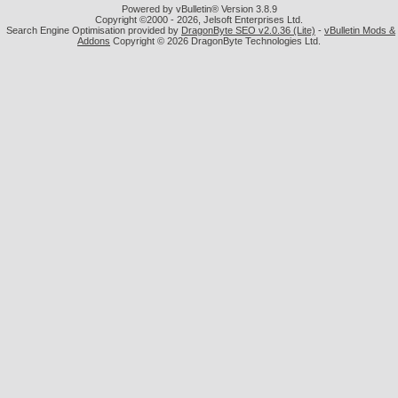
Powered by vBulletin® Version 3.8.9
Copyright ©2000 - 2026, Jelsoft Enterprises Ltd.
Search Engine Optimisation provided by
DragonByte SEO v2.0.36 (Lite)
-
vBulletin Mods &
Addons
Copyright © 2026 DragonByte Technologies Ltd.