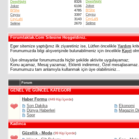
DeepNight
DeepNight
8326
Joker
Joker
6106
Bi'She
Bi'She
4785
Ceysu
Ceysu
3397
CeyLaN
CeyLaN
3143
Selime
Selime
2670
Forumlaklak.Com Sitesine Hoşgeldiniz.
Eger sitemize yaptığınız ilk ziyaretiniz ise, Lütfen öncelikle
Yardım
krit
Forumumuzda bilgi alışverişinde bulunabilmeniz için öncelikle
Kayıt
olma
Üye olmayanlar forumumuzda hiçbir şekilde aktivite uygulayamaz;
Konu açamaz, Mesaj yazamaz, Eklenti indiremez, Özel mesajlasamaz.
Forumumuzu tam anlamıyla kullanmak için üye olabilirsiniz...
Forum
GENEL VE GÜNCEL KATEGORİ
Haber Formu
(
449 Kişi İçerde
)
Son Dakika
Ekonomi
Dünya Haberleri
Magazin D
Spor
Kadınca
Güzellik - Moda
(
99 Kişi İçerde
)