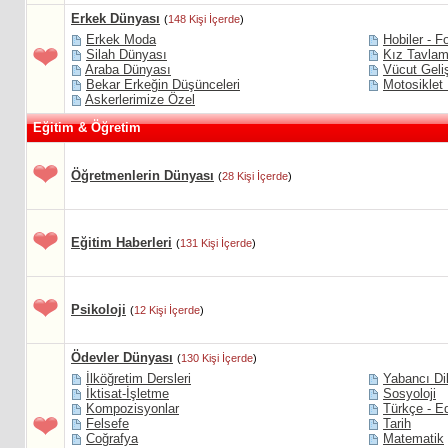
Erkek Dünyası
(
148 Kişi İçerde
)
Erkek Moda
Hobiler - Fo
Silah Dünyası
Kız Tavlam
Araba Dünyası
Vücut Geli
Bekar Erkeğin Düşünceleri
Motosiklet
Askerlerimize Özel
Eğitim & Öğretim
Öğretmenlerin Dünyası
(
28 Kişi İçerde
)
Eğitim Haberleri
(
131 Kişi İçerde
)
Psikoloji
(
12 Kişi İçerde
)
Ödevler Dünyası
(
130 Kişi İçerde
)
İlköğretim Dersleri
Yabancı Di
İktisat-İşletme
Sosyoloji
Kompozisyonlar
Türkçe - E
Felsefe
Tarih
Coğrafya
Matematik