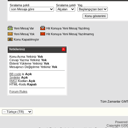
Sıralama şekli
Sıralama şekli
Yaş
Yeni Mesaj Var
Hit Konuya Yeni Mesaj Yazılmış
Yeni Mesaj Yok
Hit Konuya Yeni Mesaj Yazılmamış
Konu Kapatılmıştır
Yetkileriniz
Konu Acma Yetkiniz
Yok
Cevap Yazma Yetkiniz
Yok
Eklenti Yükleme Yetkiniz
Yok
Mesajınızı Değiştirme Yetkiniz
Yok
BB code
is
Açık
Smileler
Açık
[IMG]
Kodları
Açık
HTML-Kodu
Kapalı
Forum Rules
Tüm Zamanlar GMT 
Powered b
Copyright ©2000