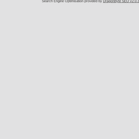
Search Engine Optimisation provided by
DragonByte SEO v2.0.36