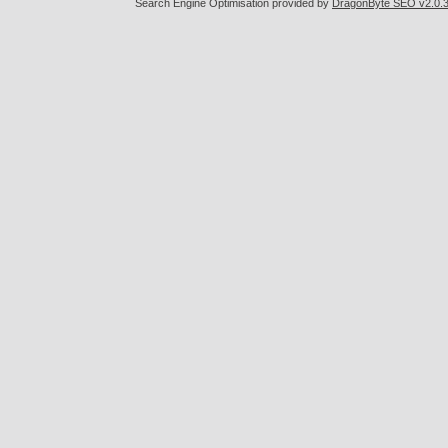
Search Engine Optimisation provided by
DragonByte SEO v2.0.36