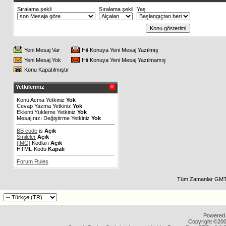
Sıralama şekli
Sıralama şekli
Yaş
Yeni Mesaj Var
Hit Konuya Yeni Mesaj Yazılmış
Yeni Mesaj Yok
Hit Konuya Yeni Mesaj Yazılmamış
Konu Kapatılmıştır
Yetkileriniz
Konu Acma Yetkiniz
Yok
Cevap Yazma Yetkiniz
Yok
Eklenti Yükleme Yetkiniz
Yok
Mesajınızı Değiştirme Yetkiniz
Yok
BB code
is
Açık
Smileler
Açık
[IMG]
Kodları
Açık
HTML-Kodu
Kapalı
Forum Rules
Tüm Zamanlar GMT 
Powered b
Copyright ©2000