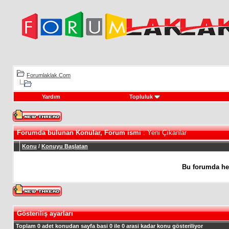
Forumlaklak.Com
Yardım
Topluluk
Forumda bulunan Konular, Forum ismi
: Yeni Çıkanlar
Konu
/
Konuyu Başlatan
Bu forumda he
Gösteriliş ayarları
Toplam 0 adet konudan sayfa basi 0 ile 0 arasi kadar konu gösteriliyor