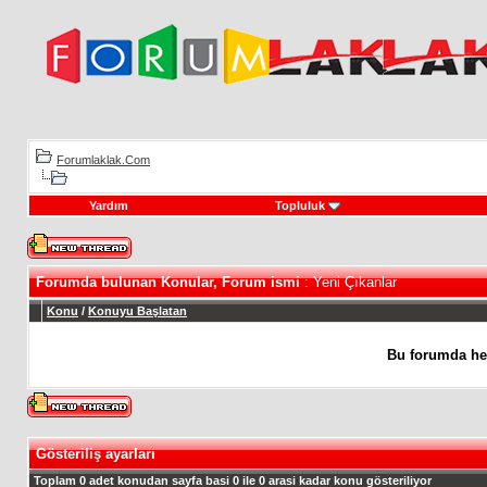
Forumlaklak.Com
Yardım
Topluluk
Forumda bulunan Konular, Forum ismi
: Yeni Çıkanlar
Konu
/
Konuyu Başlatan
Bu forumda he
Gösteriliş ayarları
Toplam 0 adet konudan sayfa basi 0 ile 0 arasi kadar konu gösteriliyor