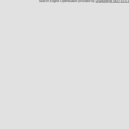
Search Engine Optimisation provided by
DragonByte SEO v2.0.36