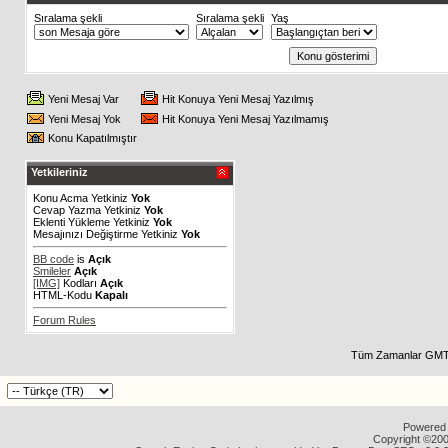
Sıralama şekli
Sıralama şekli
Yaş
Yeni Mesaj Var
Hit Konuya Yeni Mesaj Yazılmış
Yeni Mesaj Yok
Hit Konuya Yeni Mesaj Yazılmamış
Konu Kapatılmıştır
Yetkileriniz
Konu Acma Yetkiniz
Yok
Cevap Yazma Yetkiniz
Yok
Eklenti Yükleme Yetkiniz
Yok
Mesajınızı Değiştirme Yetkiniz
Yok
BB code
is
Açık
Smileler
Açık
[IMG]
Kodları
Açık
HTML-Kodu
Kapalı
Forum Rules
Tüm Zamanlar GMT 
Powered b
Copyright ©2000