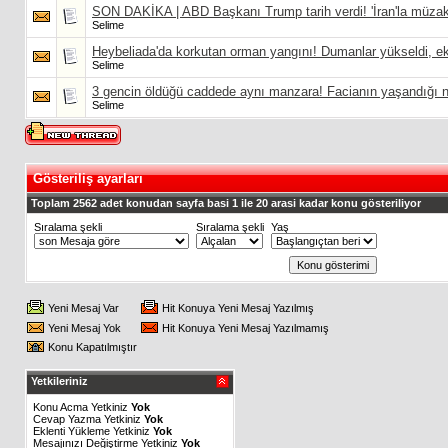
SON DAKİKA | ABD Başkanı Trump tarih verdi! 'İran'la müzake
Selime
Heybeliada'da korkutan orman yangını! Dumanlar yükseldi, ek
Selime
3 gencin öldüğü caddede aynı manzara! Facianın yaşandığı no
Selime
Gösteriliş ayarları
Toplam 2562 adet konudan sayfa basi 1 ile 20 arasi kadar konu gösteriliyor
Sıralama şekli
Sıralama şekli
Yaş
Yeni Mesaj Var
Hit Konuya Yeni Mesaj Yazılmış
Yeni Mesaj Yok
Hit Konuya Yeni Mesaj Yazılmamış
Konu Kapatılmıştır
Yetkileriniz
Konu Acma Yetkiniz
Yok
Cevap Yazma Yetkiniz
Yok
Eklenti Yükleme Yetkiniz
Yok
Mesajınızı Değiştirme Yetkiniz
Yok