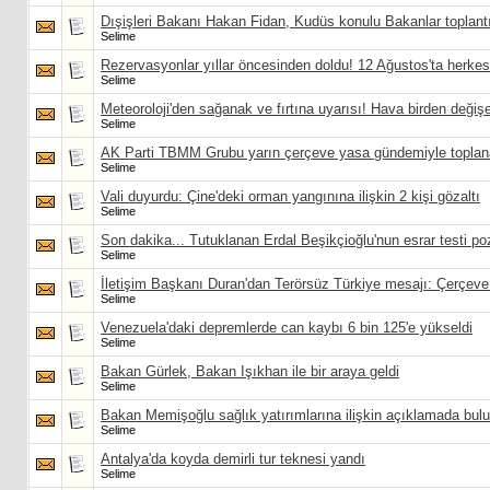
Dışişleri Bakanı Hakan Fidan, Kudüs konulu Bakanlar toplantıs
Selime
Rezervasyonlar yıllar öncesinden doldu! 12 Ağustos'ta herke
Selime
Meteoroloji'den sağanak ve fırtına uyarısı! Hava birden değiş
Selime
AK Parti TBMM Grubu yarın çerçeve yasa gündemiyle topla
Selime
Vali duyurdu: Çine'deki orman yangınına ilişkin 2 kişi gözaltı
Selime
Son dakika... Tutuklanan Erdal Beşikçioğlu'nun esrar testi pozi
Selime
İletişim Başkanı Duran'dan Terörsüz Türkiye mesajı: Çerçev
Selime
Venezuela'daki depremlerde can kaybı 6 bin 125'e yükseldi
Selime
Bakan Gürlek, Bakan Işıkhan ile bir araya geldi
Selime
Bakan Memişoğlu sağlık yatırımlarına ilişkin açıklamada bul
Selime
Antalya'da koyda demirli tur teknesi yandı
Selime