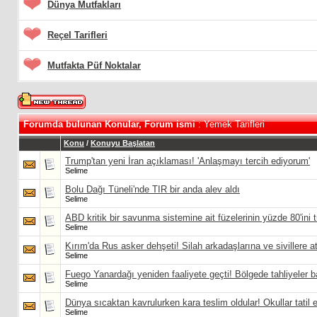
Dünya Mutfakları
Reçel Tarifleri
Mutfakta Püf Noktalar
Forumda bulunan Konular, Forum ismi
: Yemek Tarifleri
Konu
/
Konuyu Başlatan
Trump'tan yeni İran açıklaması! 'Anlaşmayı tercih ediyorum'
Selime
Bolu Dağı Tüneli'nde TIR bir anda alev aldı
Selime
ABD kritik bir savunma sistemine ait füzelerinin yüzde 80'ini t
Selime
Kırım'da Rus asker dehşeti! Silah arkadaşlarına ve sivillere at
Selime
Fuego Yanardağı yeniden faaliyete geçti! Bölgede tahliyeler b
Selime
Dünya sıcaktan kavrulurken kara teslim oldular! Okullar tatil e
Selime