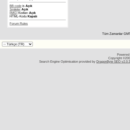
BB code
is
Açık
Smileler
Açık
[IMG]
Kodları
Açık
HTML-Kodu
Kapalı
Forum Rules
Tüm Zamanlar GMT 
Powered b
Copyright ©2000
Search Engine Optimisation provided by
DragonByte SEO v2.0.36