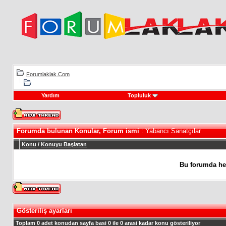
Forumlaklak.Com
Yardım
Topluluk
Forumda bulunan Konular, Forum ismi
: Yabancı Sanatçılar
Konu
/
Konuyu Başlatan
Bu forumda he
Gösteriliş ayarları
Toplam 0 adet konudan sayfa basi 0 ile 0 arasi kadar konu gösteriliyor