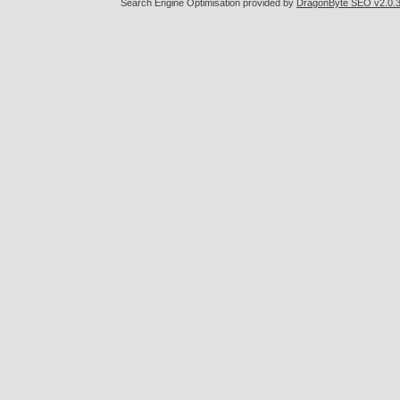
Search Engine Optimisation provided by
DragonByte SEO v2.0.36