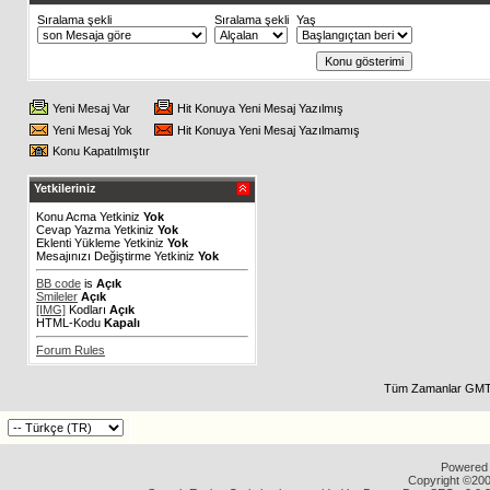
Sıralama şekli
Sıralama şekli
Yaş
Yeni Mesaj Var
Hit Konuya Yeni Mesaj Yazılmış
Yeni Mesaj Yok
Hit Konuya Yeni Mesaj Yazılmamış
Konu Kapatılmıştır
Yetkileriniz
Konu Acma Yetkiniz
Yok
Cevap Yazma Yetkiniz
Yok
Eklenti Yükleme Yetkiniz
Yok
Mesajınızı Değiştirme Yetkiniz
Yok
BB code
is
Açık
Smileler
Açık
[IMG]
Kodları
Açık
HTML-Kodu
Kapalı
Forum Rules
Tüm Zamanlar GMT 
Powered b
Copyright ©2000