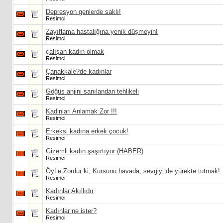
Depresyon genlerde saklı!
Resimci
Zayıflama hastalığına yenik düşmeyin!
Resimci
çalışan kadın olmak
Resimci
Çanakkale?de kadınlar
Resimci
Göğüs anjini sanılandan tehlikeli
Resimci
Kadinlari Anlamak Zor !!!
Resimci
Erkeksi kadına erkek çocuk!
Resimci
Gizemli kadın şaşırtıyor (HABER)
Resimci
ÖyLe Zordur ki, Kursunu havada, sevgiyi de yürekte tutmak!
Resimci
Kadınlar Akıllıdır
Resimci
Kadınlar ne ister?
Resimci