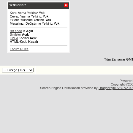
Yetkileriniz
Konu Acma Yetkiniz
Yok
Cevap Yazma Yetkiniz
Yok
Eklenti Yükleme Yetkiniz
Yok
Mesajınızı Değiştirme Yetkiniz
Yok
BB code
is
Açık
Smileler
Açık
[IMG]
Kodları
Açık
HTML-Kodu
Kapalı
Forum Rules
Tüm Zamanlar GMT 
Powered b
Copyright ©2000
Search Engine Optimisation provided by
DragonByte SEO v2.0.36