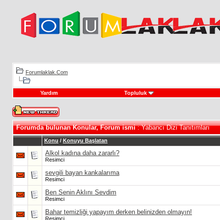
Forumlaklak.Com
Yardım
Topluluk
Forumda bulunan Konular, Forum ismi
: Yabancı Dizi Tanıtımları
Konu
/
Konuyu Başlatan
Alkol kadına daha zararlı?
Resimci
sevgili bayan kankalarıma
Resimci
Ben Senin Aklını Sevdim
Resimci
Bahar temizliği yapayım derken belinizden olmayın!
Resimci