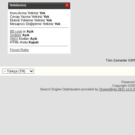
Yetkileriniz
Konu Acma Yetkiniz
Yok
Cevap Yazma Yetkiniz
Yok
Eklenti Yükleme Yetkiniz
Yok
Mesajınızı Değiştirme Yetkiniz
Yok
BB code
is
Açık
Smileler
Açık
[IMG]
Kodları
Açık
HTML-Kodu
Kapalı
Forum Rules
Tüm Zamanlar GMT 
Powered b
Copyright ©2000
Search Engine Optimisation provided by
DragonByte SEO v2.0.36