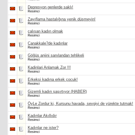
Depresyon genlerde saklı!
Resimci
Zayıflama hastalığına yenik düşmeyin!
Resimci
çalışan kadın olmak
Resimci
Çanakkale?de kadınlar
Resimci
Göğüs anjini sanılandan tehlikeli
Resimci
Kadinlari Anlamak Zor !!!
Resimci
Erkeksi kadına erkek çocuk!
Resimci
Gizemli kadın şaşırtıyor (HABER)
Resimci
ÖyLe Zordur ki, Kursunu havada, sevgiyi de yürekte tutmak!
Resimci
Kadınlar Akıllıdır
Resimci
Kadınlar ne ister?
Resimci