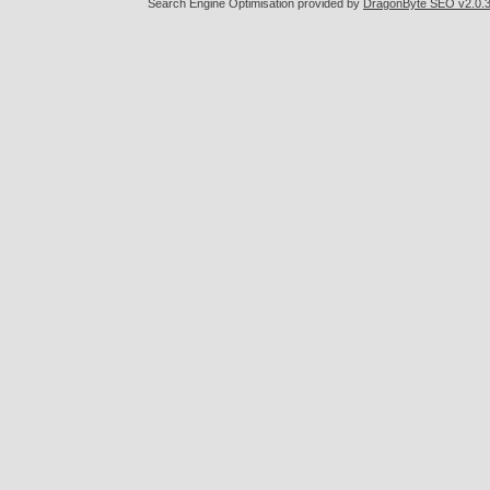
Search Engine Optimisation provided by
DragonByte SEO v2.0.36