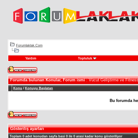
Forumlaklak.Com
Yardım
Topluluk
Forumda bulunan Konular, Forum ismi
: Vücut Geliştirme ve Fitnes
Konu
/
Konuyu Başlatan
Bu forumda he
Gösteriliş ayarları
Toplam 0 adet konudan sayfa basi 0 ile 0 arasi kadar konu gösteriliyor