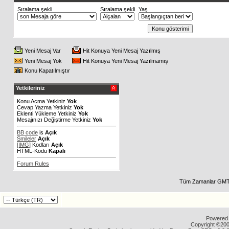
Sıralama şekli
Sıralama şekli
Yaş
Yeni Mesaj Var
Hit Konuya Yeni Mesaj Yazılmış
Yeni Mesaj Yok
Hit Konuya Yeni Mesaj Yazılmamış
Konu Kapatılmıştır
Yetkileriniz
Konu Acma Yetkiniz
Yok
Cevap Yazma Yetkiniz
Yok
Eklenti Yükleme Yetkiniz
Yok
Mesajınızı Değiştirme Yetkiniz
Yok
BB code
is
Açık
Smileler
Açık
[IMG]
Kodları
Açık
HTML-Kodu
Kapalı
Forum Rules
Tüm Zamanlar GMT 
Powered b
Copyright ©2000