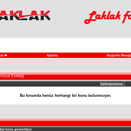
uk
Ajanda
Bugünki Mesajl
Vücut Estetiği
Değerlendirme
Bu forumda henüz herhangi bir konu bulunmuyor.
dar konu gösteriliyor