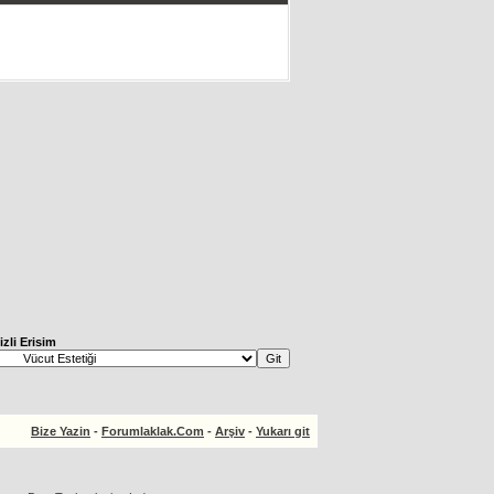
izli Erisim
Bize Yazin
-
Forumlaklak.Com
-
Arşiv
-
Yukarı git