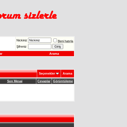
Nickiniz
Beni hatırla
Şifreniz
ar
Arama
Seçenekler
Arama
Son Mesaj
Cevaplar
Görüntüleme