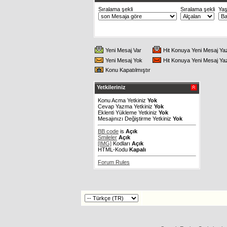
Sıralama şekli
Sıralama şekli
Ya
Yeni Mesaj Var
Hit Konuya Yeni Mesaj Ya
Yeni Mesaj Yok
Hit Konuya Yeni Mesaj Ya
Konu Kapatılmıştır
Yetkileriniz
Konu Acma Yetkiniz
Yok
Cevap Yazma Yetkiniz
Yok
Eklenti Yükleme Yetkiniz
Yok
Mesajınızı Değiştirme Yetkiniz
Yok
BB code
is
Açık
Smileler
Açık
[IMG]
Kodları
Açık
HTML-Kodu
Kapalı
Forum Rules