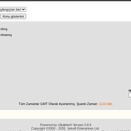
ş
zılmış
zılmamış
H
Tüm Zamanlar GMT Olarak Ayarlanmış. Şuanki Zaman:
11:02 AM
.
Powered by vBulletin® Version 3.8.9
Copyright ©2000 - 2026, Jelsoft Enterprises Ltd.