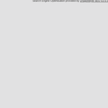
Search Engine Optimisation provided by
DragonByte SEO v2.0.36