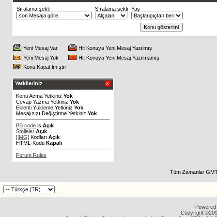
Sıralama şekli
Sıralama şekli
Yaş
Yeni Mesaj Var
Hit Konuya Yeni Mesaj Yazılmış
Yeni Mesaj Yok
Hit Konuya Yeni Mesaj Yazılmamış
Konu Kapatılmıştır
Yetkileriniz
Konu Acma Yetkiniz
Yok
Cevap Yazma Yetkiniz
Yok
Eklenti Yükleme Yetkiniz
Yok
Mesajınızı Değiştirme Yetkiniz
Yok
BB code
is
Açık
Smileler
Açık
[IMG]
Kodları
Açık
HTML-Kodu
Kapalı
Forum Rules
Tüm Zamanlar GMT 
Powered b
Copyright ©2000