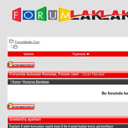
Forumlaklak.Com
Yardım
Topluluk
Forumda bulunan Konular, Forum ismi
: Uzun Havalar
Konu
/
Konuyu Başlatan
Bu forumda he
Gösteriliş ayarları
Toplam 0 adet konudan sayfa basi 0 ile 0 arasi kadar konu gösteriliyor