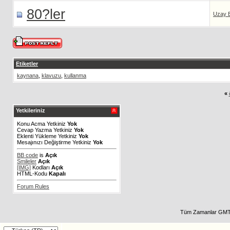
80?ler
Uzay 
Etiketler
kaynana
,
klavuzu
,
kullanma
«
Yetkileriniz
Konu Acma Yetkiniz
Yok
Cevap Yazma Yetkiniz
Yok
Eklenti Yükleme Yetkiniz
Yok
Mesajınızı Değiştirme Yetkiniz
Yok
BB code
is
Açık
Smileler
Açık
[IMG]
Kodları
Açık
HTML-Kodu
Kapalı
Forum Rules
Tüm Zamanlar GMT 