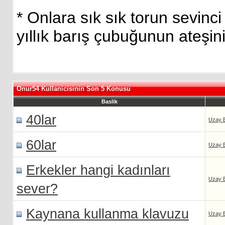
* Onlara sık sık torun sevinci
yıllık barış çubuğunun ateşini
Onur54 Kullanicisinin Son 5 Konusu
Baslik
40lar
Uzay 
60lar
Uzay 
Erkekler hangi kadınları
Uzay 
sever?
Kaynana kullanma klavuzu
Uzay 