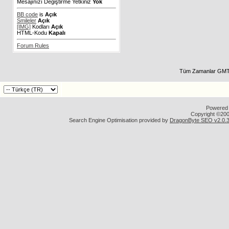
Mesajınızı Değiştirme Yetkiniz
Yok
BB code
is
Açık
Smileler
Açık
[IMG]
Kodları
Açık
HTML-Kodu
Kapalı
Forum Rules
Tüm Zamanlar GMT 
Powered b
Copyright ©2000
Search Engine Optimisation provided by
DragonByte SEO v2.0.36