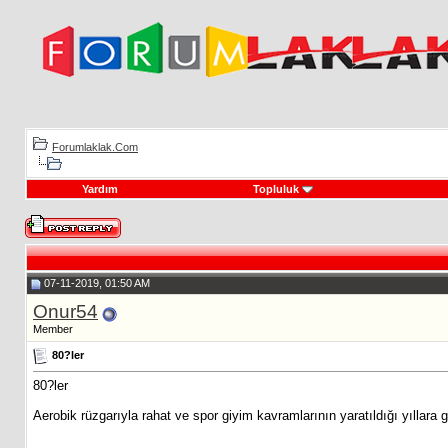
Forumlaklak.Com
Yardım
Topluluk
07-11-2019, 01:50 AM
Onur54
Member
80?ler
80?ler
Aerobik rüzgarıyla rahat ve spor giyim kavramlarının yaratıldığı yıllara 