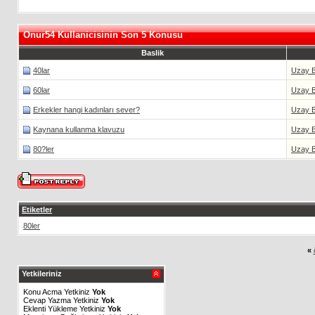
Onur54 Kullanicisinin Son 5 Konusu
Baslik
40lar
Uzay 
60lar
Uzay 
Erkekler hangi kadınları sever?
Uzay 
Kaynana kullanma klavuzu
Uzay 
80?ler
Uzay 
Etiketler
80ler
«
Yetkileriniz
Konu Acma Yetkiniz
Yok
Cevap Yazma Yetkiniz
Yok
Eklenti Yükleme Yetkiniz
Yok