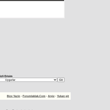
izli Erisim
Bize Yazin
-
Forumlaklak.Com
-
Arşiv
-
Yukarı git