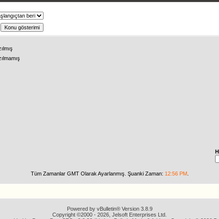
ş
zılmış
zılmamış
H
Tüm Zamanlar GMT Olarak Ayarlanmış. Şuanki Zaman:
12:56 PM
.
Powered by vBulletin® Version 3.8.9
Copyright ©2000 - 2026, Jelsoft Enterprises Ltd.