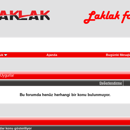
uk
Ajanda
Bugünki Mesajl
Uygurlar
Değerlendirme
Bu forumda henüz herhangi bir konu bulunmuyor.
dar konu gösteriliyor