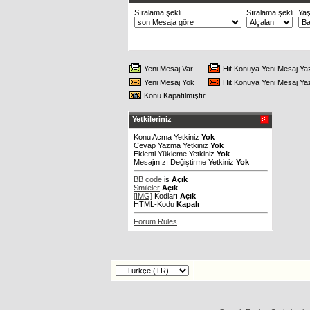
Sıralama şekli
Sıralama şekli
Ya
Yeni Mesaj Var
Hit Konuya Yeni Mesaj Ya
Yeni Mesaj Yok
Hit Konuya Yeni Mesaj Ya
Konu Kapatılmıştır
Yetkileriniz
Konu Acma Yetkiniz
Yok
Cevap Yazma Yetkiniz
Yok
Eklenti Yükleme Yetkiniz
Yok
Mesajınızı Değiştirme Yetkiniz
Yok
BB code
is
Açık
Smileler
Açık
[IMG]
Kodları
Açık
HTML-Kodu
Kapalı
Forum Rules