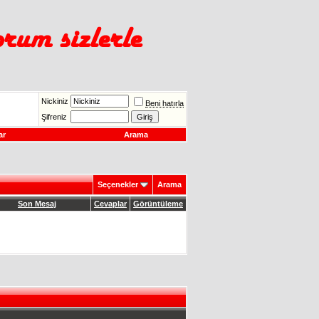
Nickiniz
Beni hatırla
Şifreniz
ar
Arama
Seçenekler
Arama
Son Mesaj
Cevaplar
Görüntüleme