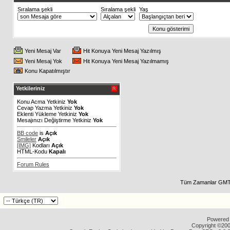
Sıralama şekli
Sıralama şekli
Yaş
Yeni Mesaj Var
Hit Konuya Yeni Mesaj Yazılmış
Yeni Mesaj Yok
Hit Konuya Yeni Mesaj Yazılmamış
Konu Kapatılmıştır
Yetkileriniz
Konu Acma Yetkiniz
Yok
Cevap Yazma Yetkiniz
Yok
Eklenti Yükleme Yetkiniz
Yok
Mesajınızı Değiştirme Yetkiniz
Yok
BB code
is
Açık
Smileler
Açık
[IMG]
Kodları
Açık
HTML-Kodu
Kapalı
Forum Rules
Tüm Zamanlar GMT 
Powered b
Copyright ©2000