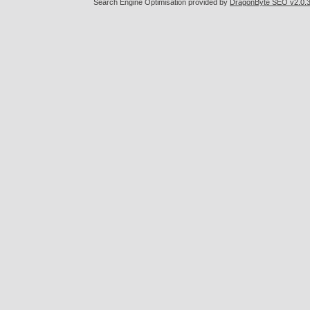
Search Engine Optimisation provided by
DragonByte SEO v2.0.36