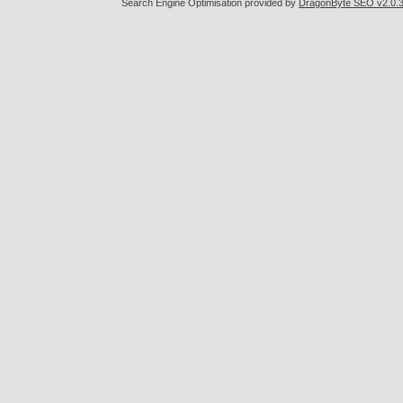
Search Engine Optimisation provided by
DragonByte SEO v2.0.36