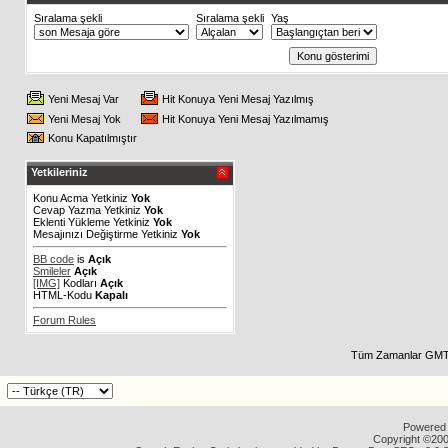
Sıralama şekli
Sıralama şekli
Yaş
Yeni Mesaj Var
Hit Konuya Yeni Mesaj Yazılmış
Yeni Mesaj Yok
Hit Konuya Yeni Mesaj Yazılmamış
Konu Kapatılmıştır
Yetkileriniz
Konu Acma Yetkiniz
Yok
Cevap Yazma Yetkiniz
Yok
Eklenti Yükleme Yetkiniz
Yok
Mesajınızı Değiştirme Yetkiniz
Yok
BB code
is
Açık
Smileler
Açık
[IMG]
Kodları
Açık
HTML-Kodu
Kapalı
Forum Rules
Tüm Zamanlar GMT 
Powered b
Copyright ©2000