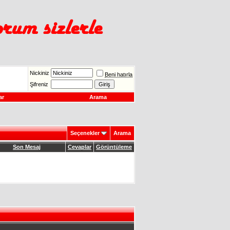
Nickiniz
Beni hatırla
Şifreniz
ar
Arama
Seçenekler
Arama
Son Mesaj
Cevaplar
Görüntüleme