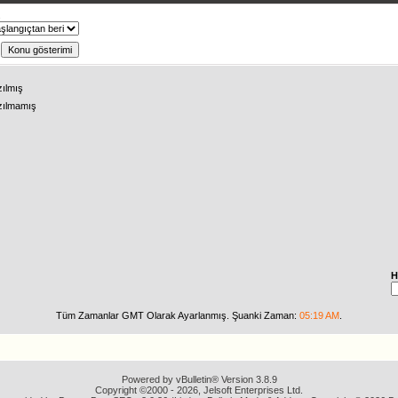
ş
zılmış
zılmamış
H
Tüm Zamanlar GMT Olarak Ayarlanmış. Şuanki Zaman:
05:19 AM
.
Powered by vBulletin® Version 3.8.9
Copyright ©2000 - 2026, Jelsoft Enterprises Ltd.