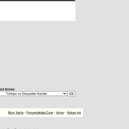
izli Erisim
Bize Yazin
-
Forumlaklak.Com
-
Arşiv
-
Yukarı git