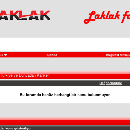
uk
Ajanda
Bugünki Mesajl
 Türkiye ve Dünyadan Kareler
Değerlendirme
Bu forumda henüz herhangi bir konu bulunmuyor.
dar konu gösteriliyor