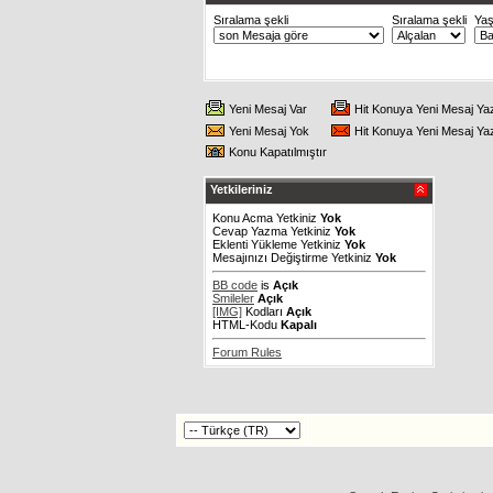
Sıralama şekli
Sıralama şekli
Ya
Yeni Mesaj Var
Hit Konuya Yeni Mesaj Ya
Yeni Mesaj Yok
Hit Konuya Yeni Mesaj Ya
Konu Kapatılmıştır
Yetkileriniz
Konu Acma Yetkiniz
Yok
Cevap Yazma Yetkiniz
Yok
Eklenti Yükleme Yetkiniz
Yok
Mesajınızı Değiştirme Yetkiniz
Yok
BB code
is
Açık
Smileler
Açık
[IMG]
Kodları
Açık
HTML-Kodu
Kapalı
Forum Rules