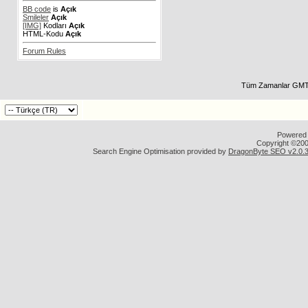
BB code
is
Açık
Smileler
Açık
[IMG]
Kodları
Açık
HTML-Kodu
Açık
Forum Rules
Tüm Zamanlar GMT 
Powered b
Copyright ©2000
Search Engine Optimisation provided by
DragonByte SEO v2.0.36