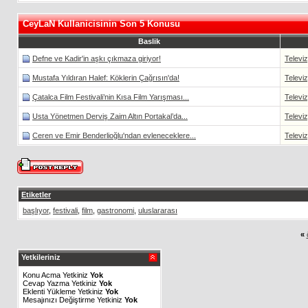
CeyLaN Kullanicisinin Son 5 Konusu
Baslik
Defne ve Kadir'in aşkı çıkmaza giriyor!
Televi
Mustafa Yıldıran Halef: Köklerin Çağrısın'da!
Televi
Çatalca Film Festivali’nin Kısa Film Yarışması...
Televi
Usta Yönetmen Derviş Zaim Altın Portakal’da...
Televi
Ceren ve Emir Benderlioğlu'ndan evleneceklere...
Televi
Etiketler
başlıyor
,
festivali
,
film
,
gastronomi
,
uluslararası
«
Yetkileriniz
Konu Acma Yetkiniz
Yok
Cevap Yazma Yetkiniz
Yok
Eklenti Yükleme Yetkiniz
Yok
Mesajınızı Değiştirme Yetkiniz
Yok