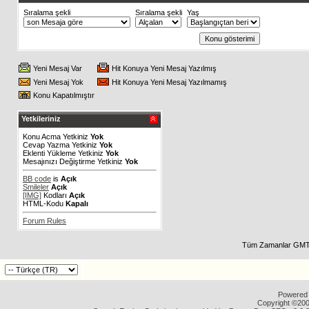
Sıralama şekli
Sıralama şekli
Yaş
Yeni Mesaj Var
Hit Konuya Yeni Mesaj Yazılmış
Yeni Mesaj Yok
Hit Konuya Yeni Mesaj Yazılmamış
Konu Kapatılmıştır
Yetkileriniz
Konu Acma Yetkiniz
Yok
Cevap Yazma Yetkiniz
Yok
Eklenti Yükleme Yetkiniz
Yok
Mesajınızı Değiştirme Yetkiniz
Yok
BB code
is
Açık
Smileler
Açık
[IMG]
Kodları
Açık
HTML-Kodu
Kapalı
Forum Rules
Tüm Zamanlar GMT 
Powered b
Copyright ©2000