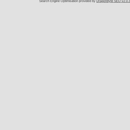
Search Engine Optimisation provided by
DragonByte SEO v2.0.36