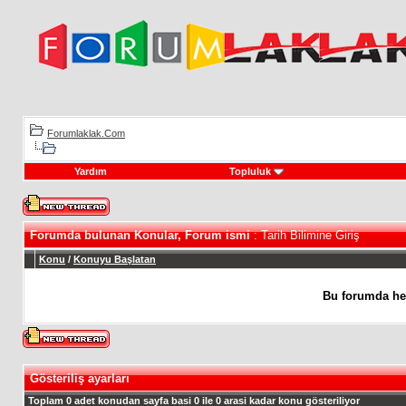
Forumlaklak.Com
Yardım
Topluluk
Forumda bulunan Konular, Forum ismi
: Tarih Bilimine Giriş
Konu
/
Konuyu Başlatan
Bu forumda he
Gösteriliş ayarları
Toplam 0 adet konudan sayfa basi 0 ile 0 arasi kadar konu gösteriliyor