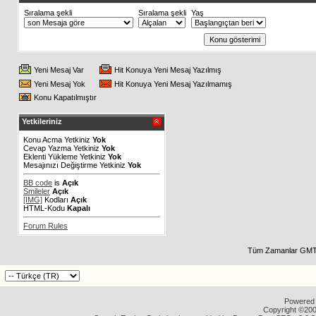
Sıralama şekli
Sıralama şekli
Yaş
Yeni Mesaj Var
Hit Konuya Yeni Mesaj Yazılmış
Yeni Mesaj Yok
Hit Konuya Yeni Mesaj Yazılmamış
Konu Kapatılmıştır
Yetkileriniz
Konu Acma Yetkiniz
Yok
Cevap Yazma Yetkiniz
Yok
Eklenti Yükleme Yetkiniz
Yok
Mesajınızı Değiştirme Yetkiniz
Yok
BB code
is
Açık
Smileler
Açık
[IMG]
Kodları
Açık
HTML-Kodu
Kapalı
Forum Rules
Tüm Zamanlar GMT 
Powered b
Copyright ©2000