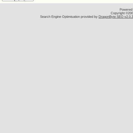
Powered b
Copyright ©2000
Search Engine Optimisation provided by
DragonByte SEO v2.0.36