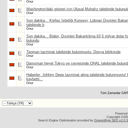
Onur
Washington'daki gösteri için Ulusal Muhafız talebinde bulunul
Onur
Son dakika... Körfez İşbirliği Konseyi, Lübnan Dışişleri Baka
talebinde b
Onur
Son dakika... Biden, Dışişleri Bakanlığına 63,5 milyar dolar f
bulundu
Onur
Teoman tazminat talebinde bulunmuştu: Dosya bilirkişide
Onur
Danışman heyet Tokyo ve çevresinde OHAL talebinde bulun
Onur
Haberler: Johhny Deep tazminat alma talebinde bulunmuştu!
kaybetti...
Onur
Tüm Zamanlar GMT 
Powered b
Copyright ©2000
Search Engine Optimisation provided by
DragonByte SEO v2.0.36