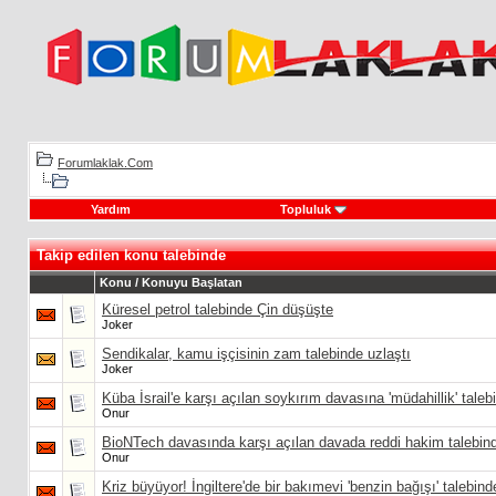
Forumlaklak.Com
Yardım
Topluluk
Takip edilen konu talebinde
Konu / Konuyu Başlatan
Küresel petrol talebinde Çin düşüşte
Joker
Sendikalar, kamu işçisinin zam talebinde uzlaştı
Joker
Küba İsrail'e karşı açılan soykırım davasına 'müdahillik' tale
Onur
BioNTech davasında karşı açılan davada reddi hakim talebin
Onur
Kriz büyüyor! İngiltere'de bir bakımevi 'benzin bağışı' talebin