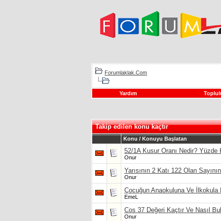
Forumlaklak.Com
Yardım
Toplul
Takip edilen konu kaçtır
Konu / Konuyu Başlatan
52/1A Kusur Oranı Nedir? Yüzde 
Onur
Yarısının 2 Katı 122 Olan Sayının
Onur
Çocuğun Anaokuluna Ve İlkokula 
EmeL
Cos 37 Değeri Kaçtır Ve Nasıl Bu
Onur