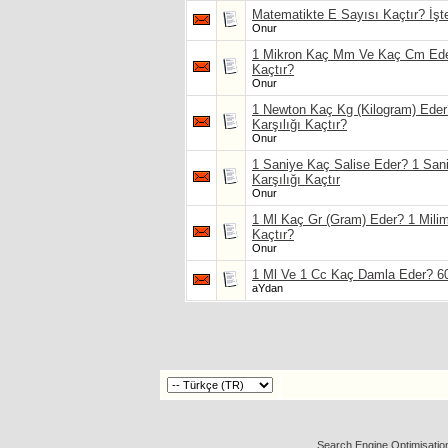
Matematikte E Sayısı Kaçtır? İşt
Onur
1 Mikron Kaç Mm Ve Kaç Cm Eder?
Kaçtır?
Onur
1 Newton Kaç Kg (Kilogram) Ede
Karşılığı Kaçtır?
Onur
1 Saniye Kaç Salise Eder? 1 Sani
Karşılığı Kaçtır
Onur
1 Ml Kaç Gr (Gram) Eder? 1 Milim
Kaçtır?
Onur
1 Ml Ve 1 Cc Kaç Damla Eder? 600
aYdan
Search Engine Optimisatio