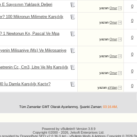
e E Sayısının Yaklaşık Değeri
0
yazan
Onur
 100 Mikronun Milimetre Karşılığı
0
yazan
Onur
r? 1 Newtonun Kn, Pascal Ve Mpa
0
yazan
Onur
yenin Milisaniye (Ms) Ve Mikrosaniye
0
yazan
Onur
etrenin Cc, Cm3, Litre Ve Mg Karşılığı
0
yazan
Onur
 İu Damla Karşılığı Kaçtır?
0
yazan
aYdan
Tüm Zamanlar GMT Olarak Ayarlanmış. Şuanki Zaman:
03:16 AM
.
Powered by vBulletin® Version 3.8.9
Copyright ©2000 - 2026, Jelsoft Enterprises Ltd.
n provided by
DragonByte SEO v2.0.36 (Lite)
-
vBulletin Mods & Addons
Copyright © 2026 Dr