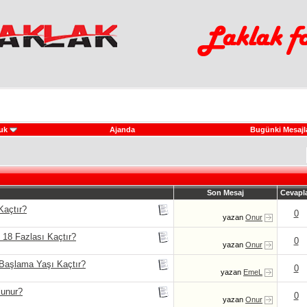
uk
Ajanda
Bugünki Mesajl
Son Mesaj
Cevapl
Kaçtır?
0
yazan
Onur
 18 Fazlası Kaçtır?
0
yazan
Onur
Başlama Yaşı Kaçtır?
0
yazan
EmeL
lunur?
0
yazan
Onur