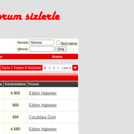
Nickiniz
Beni hatırla
Şifreniz
ar
Arama
Sayfa 1 Toplam 6 Sayfadan
1
2
3
>
Last
»
ar
Görüntüleme
Forum
4.805
Eğitim Haberleri
968
Eğitim Haberleri
494
Çocuklara Özel
4.680
Eğitim Haberleri