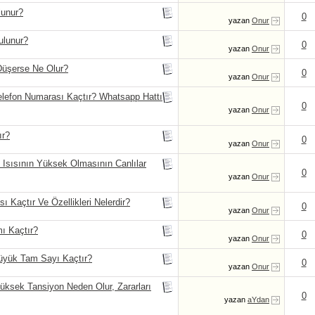
lunur?
0
yazan
Onur
ulunur?
0
yazan
Onur
Düşerse Ne Olur?
0
yazan
Onur
elefon Numarası Kaçtır? Whatsapp Hattı
0
yazan
Onur
ır?
0
yazan
Onur
Isısının Yüksek Olmasının Canlılar
0
yazan
Onur
ı Kaçtır Ve Özellikleri Nelerdir?
0
yazan
Onur
mı Kaçtır?
0
yazan
Onur
üyük Tam Sayı Kaçtır?
0
yazan
Onur
üksek Tansiyon Neden Olur, Zararları
0
yazan
aYdan