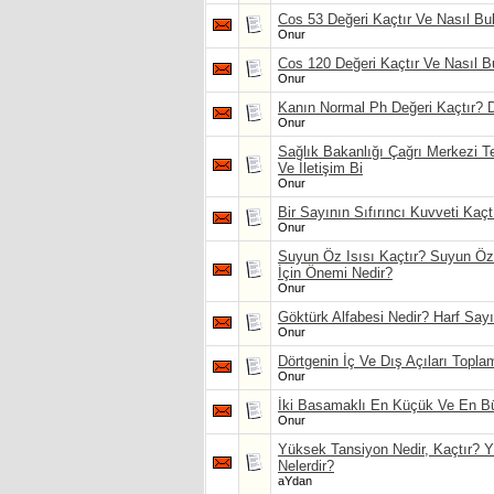
Cos 53 Değeri Kaçtır Ve Nasıl Bu
Onur
Cos 120 Değeri Kaçtır Ve Nasıl B
Onur
Kanın Normal Ph Değeri Kaçtır? 
Onur
Sağlık Bakanlığı Çağrı Merkezi T
Ve İletişim Bi
Onur
Bir Sayının Sıfırıncı Kuvveti Kaçt
Onur
Suyun Öz Isısı Kaçtır? Suyun Öz 
İçin Önemi Nedir?
Onur
Göktürk Alfabesi Nedir? Harf Sayıs
Onur
Dörtgenin İç Ve Dış Açıları Topla
Onur
İki Basamaklı En Küçük Ve En B
Onur
Yüksek Tansiyon Nedir, Kaçtır? Y
Nelerdir?
aYdan