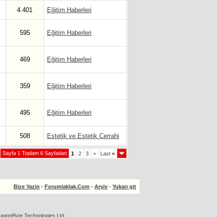
4.401
Eğitim Haberleri
595
Eğitim Haberleri
469
Eğitim Haberleri
359
Eğitim Haberleri
495
Eğitim Haberleri
508
Estetik ve Estetik Cerrahi
Sayfa 1 Toplam 6 Sayfadan
1
2
3
>
Last
»
Bize Yazin
-
Forumlaklak.Com
-
Arşiv
-
Yukarı git
agonByte Technologies Ltd.