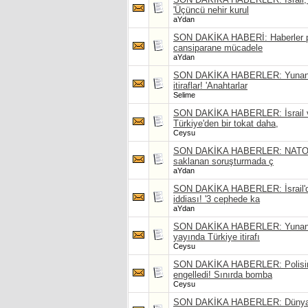
'Üçüncü nehir kurul
aYdan
SON DAKİKA HABERİ: Haberler pe
cansiparane mücadele
aYdan
SON DAKİKA HABERLER: Yunan TV
itiraflar! 'Anahtarlar
Selime
SON DAKİKA HABERLER: İsrail ve
Türkiye'den bir tokat daha,
Ceysu
SON DAKİKA HABERLER: NATO'nun
saklanan soruşturmada ç
aYdan
SON DAKİKA HABERLER: İsrail'den
iddiası! '3 cephede ka
aYdan
SON DAKİKA HABERLER: Yunanist
yayında Türkiye itirafı
Ceysu
SON DAKİKA HABERLER: Polisin d
engelledi! Sınırda bomba
Ceysu
SON DAKİKA HABERLER: Dünya ala