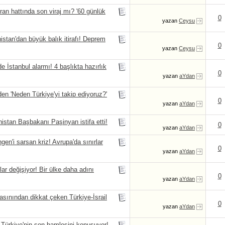
hattında son viraj mı? '60 günlük
0
yazan
Ceysu
n'dan büyük balık itirafı! Deprem
0
yazan
Ceysu
stanbul alarmı! 4 başlıkta hazırlık
0
yazan
aYdan
 'Neden Türkiye'yi takip ediyoruz?'
0
yazan
aYdan
n Başbakanı Paşinyan istifa etti!
0
yazan
aYdan
i sarsan kriz! Avrupa'da sınırlar
0
yazan
aYdan
değişiyor! Bir ülke daha adını
0
yazan
aYdan
nından dikkat çeken Türkiye-İsrail
0
yazan
aYdan
ürkiye'nin son hamlesini konuşuyor!