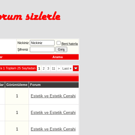
Nickiniz
Beni hatırla
Şifreniz
ar
Arama
fa 1 Toplam 25 Sayfadan
1
2
3
11
>
Last
»
lar
Görüntüleme
Forum
1
Estetik ve Estetik Cerrahi
1
Estetik ve Estetik Cerrahi
1
Estetik ve Estetik Cerrahi