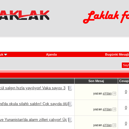
uk
Ajanda
Bugünki Mesajl
Say
Son Mesaj
Cevap
algın hızla yayılıyor! Vaka sayısı 3
0
yazan
aYdan
 okula silahlı saldırı! Çok sayıda ölü
0
yazan
aYdan
Yunanistan'da alarm zilleri çalıyor! Üç
0
yazan
aYdan