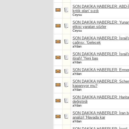
SON DAKİKA HABERLER: ABD-İran 
kritik plan' sızdı
Ceysu
SON DAKİKA HABERLER: Yunanista
etkisi yaratan sözler
Ceysu
SON DAKİKA HABERLER: İsrail'de İ
çağrısı: 'Gelecek
aYdan
SON DAKİKA HABERLER: İsrail'den
itirafı! 'Yeni baş
aYdan
SON DAKİKA HABERLER: Ermenista
aYdan
SON DAKİKA HABERLER: Schengen'
kapanıyor mu?
aYdan
SON DAKİKA HABERLER: Haritalar 
değiştirdi
aYdan
SON DAKİKA HABERLER: İran bası
analizi! 'Havada kar
aYdan
SON DAKİKA HABERLER: İsrail, T