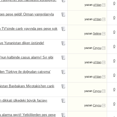
0
yazan
aYdan
ş peşe geldi! Orman yangınlarıyla
0
yazan
aYdan
'sinde canlı yayında peş peşe şok
0
yazan
Selime
 Yunanistan diken üstünde!
0
yazan
Ceysu
 kalbinde casus alarmı! Sır gibi
0
yazan
aYdan
 'Türkiye ile doğrudan çatışma'
0
yazan
aYdan
an Başbakanı Miçotakis'ten canlı
0
yazan
Ceysu
ikkati ülkedeki büyük faciayı
0
yazan
Ceysu
rma geçti! Yetkililerden peş peşe