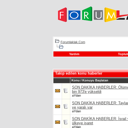
Forumlaklak.Com
Yardım
Toplul
Takip edilen konu haberler
Konu / Konuyu Başlatan
SON DAKİKA HABERLER: Ölümcül s
bin 973'e yükseldi
aYdan
SON DAKİKA HABERLER: Tayland'da
ve yaralı var
aYdan
SON DAKİKA HABERLER: İsrail ve 
ülkeye işaret
aYdan