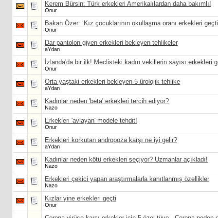
Kerem Bürsin: Türk erkekleri Amerikalılardan daha bakımlı!
Onur
Bakan Özer: ‘Kız çocuklarının okullaşma oranı erkekleri geçti
Onur
Dar pantolon giyen erkekleri bekleyen tehlikeler
aYdan
İzlanda'da bir ilk! Meclisteki kadın vekillerin sayısı erkekleri g
Onur
Orta yaştaki erkekleri bekleyen 5 ürolojik tehlike
aYdan
Kadınlar neden 'beta' erkekleri tercih ediyor?
Nazo
Erkekleri 'avlayan' modele tehdit!
Onur
Erkekleri korkutan andropoza karşı ne iyi gelir?
aYdan
Kadınlar neden kötü erkekleri seçiyor? Uzmanlar açıkladı!
Nazo
Erkekleri çekici yapan araştırmalarla kanıtlanmış özellikler
Nazo
Kızlar yine erkekleri geçti
Onur
Corona virüse karşı erkekler için 5 özel tüyo - Corona neden e