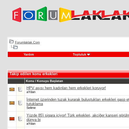
Forumlaklak.Com
Yardım
Topluluk
Takip edilen konu erkekleri
Konu / Konuyu Başlatan
HPV aşısı hem kadınları hem erkekleri koruyor!
aYdan
İnternet üzerinden tuzak kurarak buluştukları erkekleri gasp ett
tutuklama
Selime
Yüzde 85'i sigara içiyor! Türk erkekleri, akciğer kanseri görül
dünya bi
aYdan