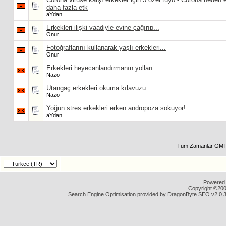
daha fazla etk
aYdan
Erkekleri ilişki vaadiyle evine çağırıp...
Onur
Fotoğraflarını kullanarak yaşlı erkekleri...
Onur
Erkekleri heyecanlandırmanın yolları
Nazo
Utangaç erkekleri okuma kılavuzu
Nazo
Yoğun stres erkekleri erken andropoza sokuyor!
aYdan
Tüm Zamanlar GMT 
Powered b
Copyright ©2000
Search Engine Optimisation provided by
DragonByte SEO v2.0.36