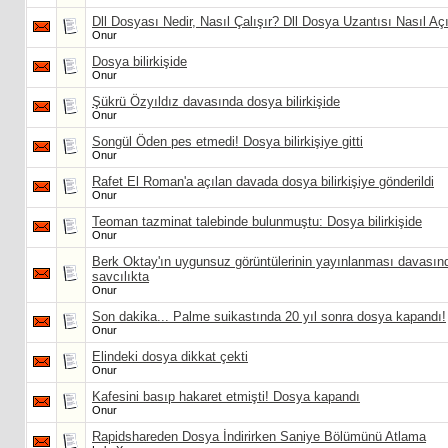
Dll Dosyası Nedir, Nasıl Çalışır? Dll Dosya Uzantısı Nasıl Açı
Onur
Dosya bilirkişide
Onur
Şükrü Özyıldız davasında dosya bilirkişide
Onur
Songül Öden pes etmedi! Dosya bilirkişiye gitti
Onur
Rafet El Roman'a açılan davada dosya bilirkişiye gönderildi
Onur
Teoman tazminat talebinde bulunmuştu: Dosya bilirkişide
Onur
Berk Oktay'ın uygunsuz görüntülerinin yayınlanması davasın
savcılıkta
Onur
Son dakika... Palme suikastında 20 yıl sonra dosya kapandı!
Onur
Elindeki dosya dikkat çekti
Onur
Kafesini basıp hakaret etmişti! Dosya kapandı
Onur
Rapidshareden Dosya İndirirken Saniye Bölümünü Atlama