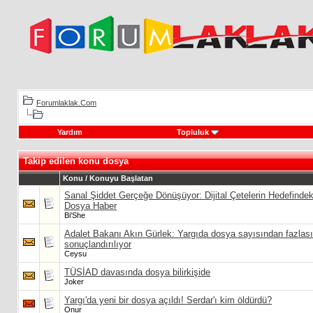
Forumlaklak.Com
Yardım
Topluluk
Takip edilen konu dosya
Konu / Konuyu Başlatan
Sanal Şiddet Gerçeğe Dönüşüyor: Dijital Çetelerin Hedefindek
Dosya Haber
Bi'She
Adalet Bakanı Akın Gürlek: Yargıda dosya sayısından fazlası
sonuçlandırılıyor
Ceysu
TÜSİAD davasında dosya bilirkişide
Joker
Yargı'da yeni bir dosya açıldı! Serdar'ı kim öldürdü?
Onur