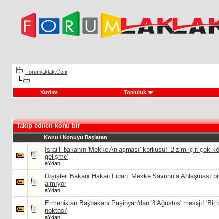
Forumlaklak.Com
Yardım
Topluluk
Takip edilen konu bir
Konu / Konuyu Başlatan
İsrailli bakanın 'Mekke Anlaşması' korkusu! 'Bizim için çok kö
gelişme'
aYdan
Dışişleri Bakanı Hakan Fidan: Mekke Savunma Anlaşması bir
almıyor
aYdan
Ermenistan Başbakanı Paşinyan'dan '8 Ağustos' mesajı! 'Bir
noktası'
aYdan