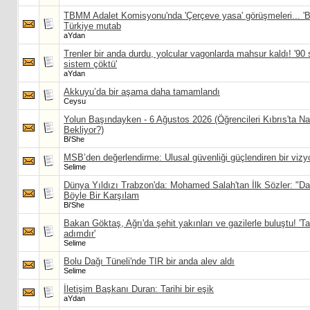
TBMM Adalet Komisyonu'nda 'Çerçeve yasa' görüşmeleri... 'Bu 
Türkiye mutab
aYdan
Trenler bir anda durdu, yolcular vagonlarda mahsur kaldı! '90
sistem çöktü'
aYdan
Akkuyu’da bir aşama daha tamamlandı
Ceysu
Yolun Başındayken - 6 Ağustos 2026 (Öğrencileri Kıbrıs'ta Nas
Bekliyor?)
Bi'She
MSB’den değerlendirme: Ulusal güvenliği güçlendiren bir vizy
Selime
Dünya Yıldızı Trabzon'da: Mohamed Salah'tan İlk Sözler: "D
Böyle Bir Karşılam
Bi'She
Bakan Göktaş, Ağrı'da şehit yakınları ve gazilerle buluştu! 'Tar
adımdır'
Selime
Bolu Dağı Tüneli'nde TIR bir anda alev aldı
Selime
İletişim Başkanı Duran: Tarihi bir eşik
aYdan