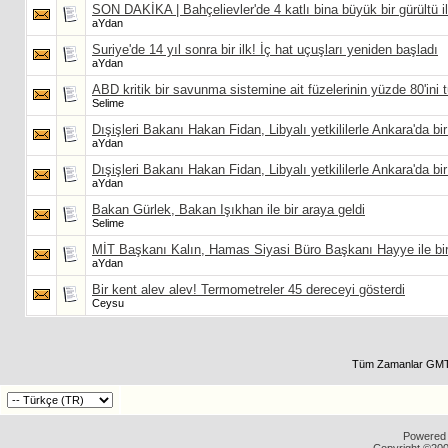
SON DAKİKA | Bahçelievler'de 4 katlı bina büyük bir gürültü i
aYdan
Suriye'de 14 yıl sonra bir ilk! İç hat uçuşları yeniden başladı
aYdan
ABD kritik bir savunma sistemine ait füzelerinin yüzde 80'ini t
Selime
Dışişleri Bakanı Hakan Fidan, Libyalı yetkililerle Ankara'da bir
aYdan
Dışişleri Bakanı Hakan Fidan, Libyalı yetkililerle Ankara'da bir
aYdan
Bakan Gürlek, Bakan Işıkhan ile bir araya geldi
Selime
MİT Başkanı Kalın, Hamas Siyasi Büro Başkanı Hayye ile bir
aYdan
Bir kent alev alev! Termometreler 45 dereceyi gösterdi
Ceysu
Tüm Zamanlar GMT 
Powered b