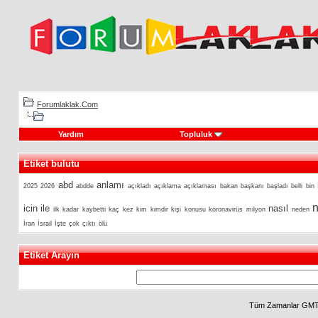
Forumlaklak.Com
Yardım
Topluluk
Etiket bulutu
abd
anlamı
2025
2026
abdde
açıkladı
açıklama
açıklaması
bakan
başkanı
başladı
belli
bin
n
icin
ile
nasıl
ilk
kadar
kaybetti
kaç
kez
kim
kimdir
kişi
konusu
koronavirüs
milyon
neden
İran
İsrail
İşte
çok
çıktı
ölü
Etiket Arayın
Tüm Zamanlar GMT 