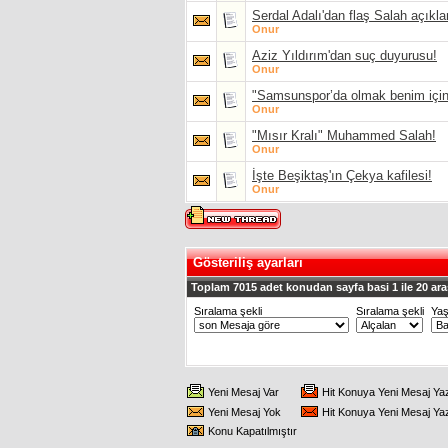
Serdal Adalı'dan flaş Salah açıkl
Onur
Aziz Yıldırım'dan suç duyurusu!
Onur
"Samsunspor’da olmak benim için 
Onur
"Mısır Kralı" Muhammed Salah!
Onur
İşte Beşiktaş'ın Çekya kafilesi!
Onur
Gösteriliş ayarları
Toplam 7015 adet konudan sayfa basi 1 ile 20 ara
Sıralama şekli
Sıralama şekli
Ya
Yeni Mesaj Var
Hit Konuya Yeni Mesaj Ya
Yeni Mesaj Yok
Hit Konuya Yeni Mesaj Ya
Konu Kapatılmıştır