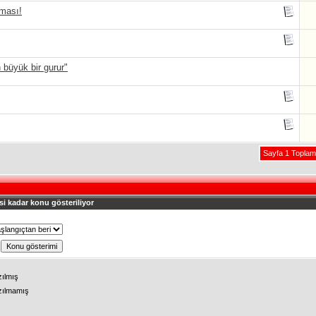
aması!
büyük bir gurur"
Sayfa 1 Topla
si kadar konu gösteriliyor
ş
zılmış
zılmamış