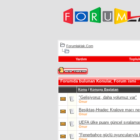
Forumlaklak.Com
Yardım
Toplul
Forumda bulunan Konular, Forum ismi
:
Konu
/
Konuyu Başlatan
"Gelişiyoruz, daha yolumuz var"
Onur
Beşiktaş-Hradec Kralove maçı n
Onur
UEFA ülke puanı güncel sıralama
Onur
"Fenerbahçe güçlü oyuncularıyla 
Onur