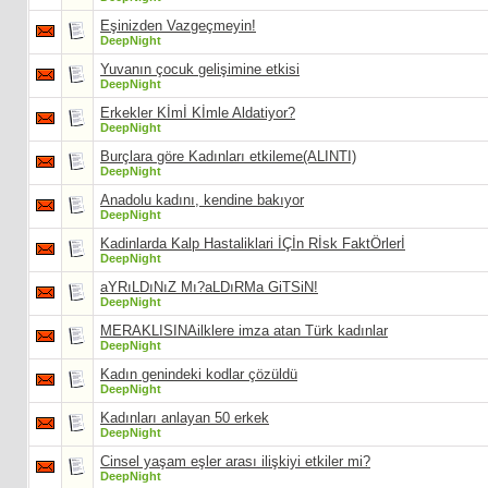
Eşinizden Vazgeçmeyin!
DeepNight
Yuvanın çocuk gelişimine etkisi
DeepNight
Erkekler Kİmİ Kİmle Aldatiyor?
DeepNight
Burçlara göre Kadınları etkileme(ALINTI)
DeepNight
Anadolu kadını, kendine bakıyor
DeepNight
Kadinlarda Kalp Hastaliklari İÇİn Rİsk FaktÖrlerİ
DeepNight
aYRıLDıNıZ Mı?aLDıRMa GiTSiN!
DeepNight
MERAKLISINAilklere imza atan Türk kadınlar
DeepNight
Kadın genindeki kodlar çözüldü
DeepNight
Kadınları anlayan 50 erkek
DeepNight
Cinsel yaşam eşler arası ilişkiyi etkiler mi?
DeepNight