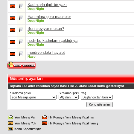
Kadınlarla ilgili bir yazı
DeepNight
Hanımlara göre mauseler
DeepNight
Beni seviyor musun?
DeepNight
nedir bu kadınların çektiği ya
DeepNight
merdıvendekı hayalet
Nazo
Gösteriliş ayarları
Toplam 143 adet konudan sayfa basi 1 ile 20 arasi kadar konu gösteriliyor
Sıralama şekli
Sıralama şekli
Yaş
Yeni Mesaj Var
Hit Konuya Yeni Mesaj Yazılmış
Yeni Mesaj Yok
Hit Konuya Yeni Mesaj Yazılmamış
Konu Kapatılmıştır