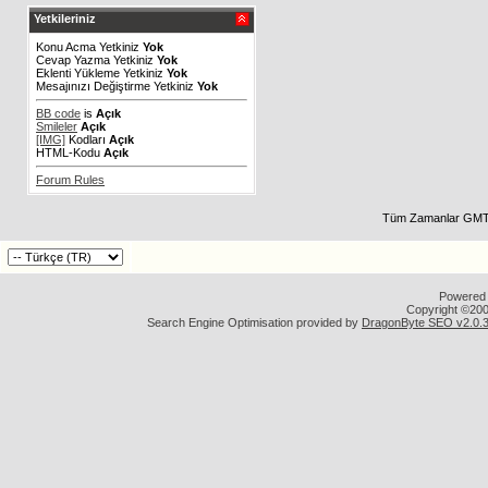
Yetkileriniz
Konu Acma Yetkiniz
Yok
Cevap Yazma Yetkiniz
Yok
Eklenti Yükleme Yetkiniz
Yok
Mesajınızı Değiştirme Yetkiniz
Yok
BB code
is
Açık
Smileler
Açık
[IMG]
Kodları
Açık
HTML-Kodu
Açık
Forum Rules
Tüm Zamanlar GMT 
Powered b
Copyright ©2000
Search Engine Optimisation provided by
DragonByte SEO v2.0.36