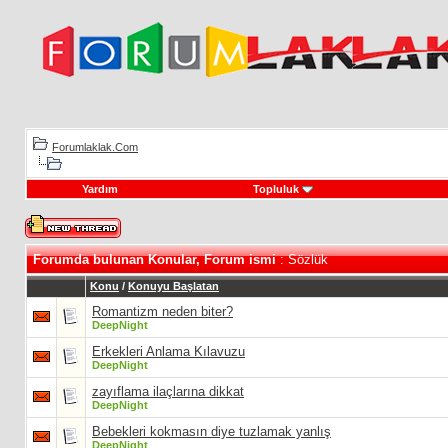
Forumlaklak.Com
Yardım
Topluluk
Forumda bulunan Konular, Forum ismi
: Sözlük
Konu
/
Konuyu Başlatan
Romantizm neden biter?
DeepNight
Erkekleri Anlama Kılavuzu
DeepNight
zayıflama ilaçlarına dikkat
DeepNight
Bebekleri kokmasın diye tuzlamak yanlış
DeepNight