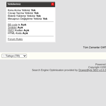
Yetkileriniz
Konu Acma Yetkiniz
Yok
Cevap Yazma Yetkiniz
Yok
Eklenti Yükleme Yetkiniz
Yok
Mesajınızı Değiştirme Yetkiniz
Yok
BB code
is
Açık
Smileler
Açık
[IMG]
Kodları
Açık
HTML-Kodu
Açık
Forum Rules
Tüm Zamanlar GMT 
Powered b
Copyright ©2000
Search Engine Optimisation provided by
DragonByte SEO v2.0.36