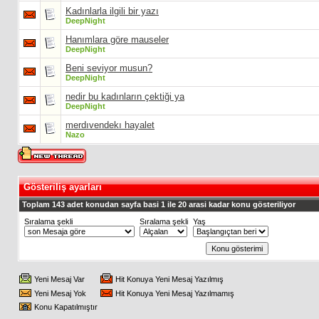
Kadınlarla ilgili bir yazı
DeepNight
Hanımlara göre mauseler
DeepNight
Beni seviyor musun?
DeepNight
nedir bu kadınların çektiği ya
DeepNight
merdıvendekı hayalet
Nazo
Gösteriliş ayarları
Toplam 143 adet konudan sayfa basi 1 ile 20 arasi kadar konu gösteriliyor
Sıralama şekli
Sıralama şekli
Yaş
Yeni Mesaj Var
Hit Konuya Yeni Mesaj Yazılmış
Yeni Mesaj Yok
Hit Konuya Yeni Mesaj Yazılmamış
Konu Kapatılmıştır