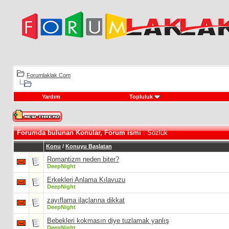
Forumlaklak.Com
Yardım
Topluluk
Forumda bulunan Konular, Forum ismi
: Sözlük
Konu
/
Konuyu Başlatan
Romantizm neden biter?
DeepNight
Erkekleri Anlama Kılavuzu
DeepNight
zayıflama ilaçlarına dikkat
DeepNight
Bebekleri kokmasın diye tuzlamak yanlış
DeepNight