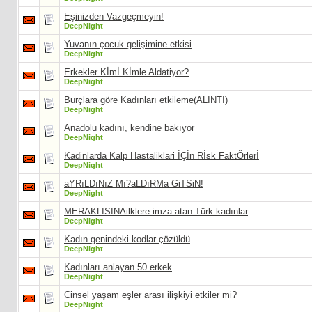
Eşinizden Vazgeçmeyin!
DeepNight
Yuvanın çocuk gelişimine etkisi
DeepNight
Erkekler Kİmİ Kİmle Aldatiyor?
DeepNight
Burçlara göre Kadınları etkileme(ALINTI)
DeepNight
Anadolu kadını, kendine bakıyor
DeepNight
Kadinlarda Kalp Hastaliklari İÇİn Rİsk FaktÖrlerİ
DeepNight
aYRıLDıNıZ Mı?aLDıRMa GiTSiN!
DeepNight
MERAKLISINAilklere imza atan Türk kadınlar
DeepNight
Kadın genindeki kodlar çözüldü
DeepNight
Kadınları anlayan 50 erkek
DeepNight
Cinsel yaşam eşler arası ilişkiyi etkiler mi?
DeepNight