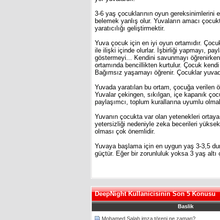
3-6 yaş çocuklarının oyun gereksinimlerini e
belemek yanlış olur. Yuvaların amacı çocukt
yaratıcılığı geliştirmektir.
Yuva çocuk için en iyi oyun ortamıdır. Çocuk
ile ilişki içinde olurlar. İşbirliği yapmayı
göstermeyi... Kendini savunmayı öğrenirken 
ortamında bencillikten kurtulur. Çocuk kend
Bağımsız yaşamayı öğrenir. Çocuklar yuvada 
Yuvada yaratılan bu ortam, çocuğa verilen özgü
Yuvalar çekingen, sıkılgan, içe kapanık çocu
paylaşımcı, toplum kurallarına uyumlu olmala
Yuvanın çocukta var olan yetenekleri ortaya
yetersizliği nedeniyle zeka becerileri yüks
olması çok önemlidir.
Yuvaya başlama için en uygun yaş 3-3,5 dur
güçtür. Eğer bir zorunluluk yoksa 3 yaş altı
DeepNight Kullanicisinin Son 5 Konusu
Baslik
Mohamed Salah imza töreni ne zaman?