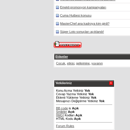
Emekli promosyon kampanyaları
Cuma Hutbesi konusu
MasterChef ana kadroya kim girdi?
Süper Loto sonuçları açıklandı!
Etiketler
Çocuk
,
etkisi
,
gelişimine
,
yuvanın
Yetkileriniz
Konu Acma Yetkiniz
Yok
Cevap Yazma Yetkiniz
Yok
Eklenti Yükleme Yetkiniz
Yok
Mesajınızı Değiştirme Yetkiniz
Yok
BB code
is
Açık
Smileler
Açık
[IMG]
Kodları
Açık
HTML-Kodu
Açık
Forum Rules