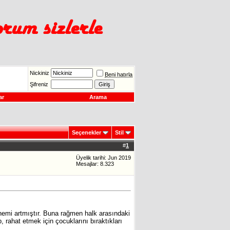
Nickiniz
Beni hatırla
Şifreniz
ar
Arama
Seçenekler
Stil
#
1
Üyelik tarihi: Jun 2019
Mesajlar: 8.323
nemi artmıştır. Buna rağmen halk arasındaki
 rahat etmek için çocuklarını bıraktıkları