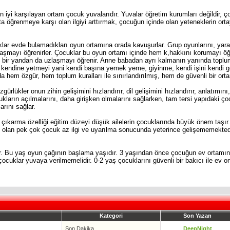
n iyi karşılayan ortam çocuk yuvalarıdır. Yuvalar öğretim kurumları değildir, ç
a öğrenmeye karşı olan ilgiyi arttırmak, çocuğun içinde olan yeteneklerin or
lar evde bulamadıkları oyun ortamına orada kavuşurlar. Grup oyunlarını, yaratıc
, paylaşmayı öğrenirler. Çocuklar bu oyun ortamı içinde hem k,hakkını korumayı 
bir yandan da uzlaşmayı öğrenir. Anne babadan ayrı kalmanın yanında toplums
i kendine yetmeyi yani kendi başına yemek yeme, giyinme, kendi işini kendi gö
hem özgür, hem toplum kuralları ile sınırlandırılmış, hem de güvenli bir ort
rlükler onun zihin gelişimini hızlandırır, dil gelişimini hızlandırır, anlatımını
kların açılmalarını, daha girişken olmalarını sağlarken, tam tersi yapıdaki çoc
rını sağlar.
 çıkarma özelliği eğitim düzeyi düşük ailelerin çocuklarında büyük önem taşır.
ek olan pek çok çocuk az ilgi ve uyarılma sonucunda yeterince gelişememekte
. Bu yaş oyun çağının başlama yaşıdır. 3 yaşından önce çocuğun ev ortamından
 çocuklar yuvaya verilmemelidir. 0-2 yaş çocuklarını güvenli bir bakıcı ile ev
Kategori
Son Yazan
Son Dakika
DeepNight