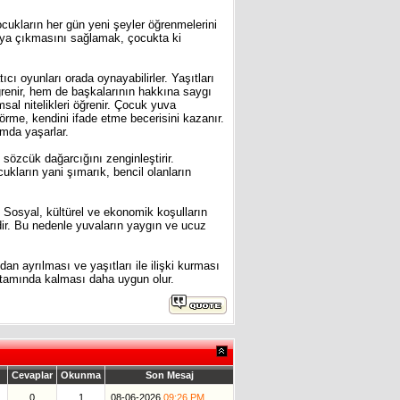
ocukların her gün yeni şeyler öğrenmelerini
taya çıkmasını sağlamak, çocukta ki
ı oyunları orada oynayabilirler. Yaşıtları
öğrenir, hem de başkalarının hakkına saygı
al nitelikleri öğrenir. Çocuk yuva
rme, kendini ifade etme becerisini kazanır.
amda yaşarlar.
, sözcük dağarcığını zenginleştirir.
ukların yani şımarık, bencil olanların
 Sosyal, kültürel ve ekonomik koşulların
dir. Bu nedenle yuvaların yaygın ve ucuz
 ayrılması ve yaşıtları ile ilişki kurması
 ortamında kalması daha uygun olur.
Cevaplar
Okunma
Son Mesaj
0
1
08-06-2026
09:26 PM