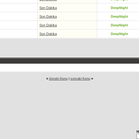
Son Dakika
DeepNight
Son Dakika
DeepNight
Son Dakika
DeepNight
Son Dakika
DeepNight
«
önceki Konu
|
sonraki Konu
»
H