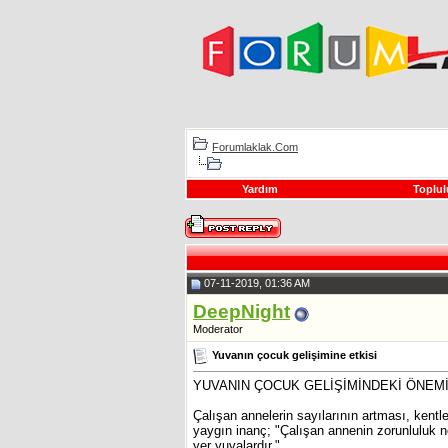
Forumlaklak.Com
Yardım
Toplul
07-11-2019, 01:36 AM
DeepNight
Moderator
Yuvanın çocuk gelişimine etkisi
YUVANIN ÇOCUK GELİŞİMİNDEKİ ÖNEM
Çalışan annelerin sayılarının artması, ken
yaygın inanç; "Çalışan annenin zorunluluk ne
yer yuvalardır."