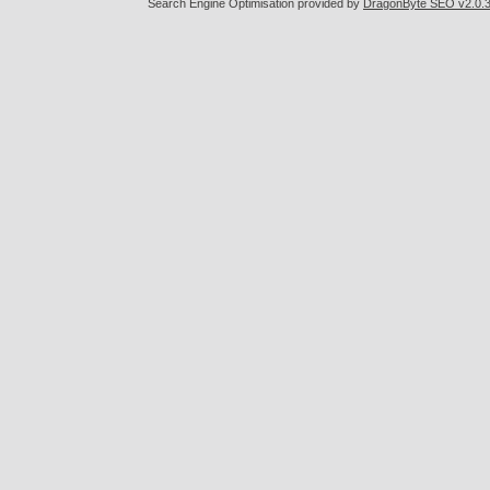
Search Engine Optimisation provided by
DragonByte SEO v2.0.36