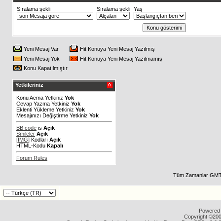
Sıralama şekli
Sıralama şekli
Yaş
Yeni Mesaj Var
Hit Konuya Yeni Mesaj Yazılmış
Yeni Mesaj Yok
Hit Konuya Yeni Mesaj Yazılmamış
Konu Kapatılmıştır
Yetkileriniz
Konu Acma Yetkiniz
Yok
Cevap Yazma Yetkiniz
Yok
Eklenti Yükleme Yetkiniz
Yok
Mesajınızı Değiştirme Yetkiniz
Yok
BB code
is
Açık
Smileler
Açık
[IMG]
Kodları
Açık
HTML-Kodu
Kapalı
Forum Rules
Tüm Zamanlar GMT 
Powered b
Copyright ©2000