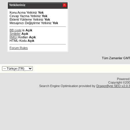
Yetkileriniz
Konu Acma Yetkiniz
Yok
Cevap Yazma Yetkiniz
Yok
Eklenti Yükleme Yetkiniz
Yok
Mesajınızı Değiştirme Yetkiniz
Yok
BB code
is
Açık
Smileler
Açık
[IMG]
Kodları
Açık
HTML-Kodu
Açık
Forum Rules
Tüm Zamanlar GMT 
Powered b
Copyright ©2000
Search Engine Optimisation provided by
DragonByte SEO v2.0.36