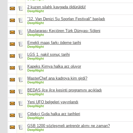
2 kuzen silahlı kavgada öldürüldü!
DeepNight
"12. Van Denizi Su Sporları Festivali" başladı
DeepNight
Uluslararası Keçiören Türk Dünyası Şöleni
DeepNight
Emekli maaş farkı ödeme tarihi
DeepNight
LGS 1. nakil sonuç tarihi
DeepNight
Kapeks Kimya halka arz oluyor
DeepNight
MasterChef ana kadroya kim girdi?
DeepNight
BEDAŞ ilçe ilçe kesinti programını açıkladı
DeepNight
Yeni UFO belgeleri yayınlandı
DeepNight
Çitlekçi Gıda halka arz tarihleri
DeepNight
GSB 1200 sözleşmeli antrenör alımı ne zaman?
DeepNight