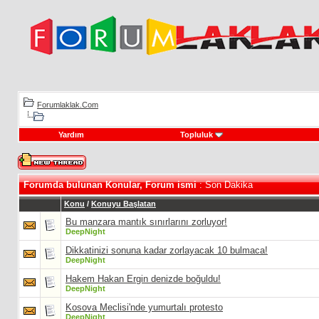
Forumlaklak.Com
Yardım
Topluluk
Forumda bulunan Konular, Forum ismi
: Son Dakika
Konu
/
Konuyu Başlatan
Bu manzara mantık sınırlarını zorluyor!
DeepNight
Dikkatinizi sonuna kadar zorlayacak 10 bulmaca!
DeepNight
Hakem Hakan Ergin denizde boğuldu!
DeepNight
Kosova Meclisi'nde yumurtalı protesto
DeepNight