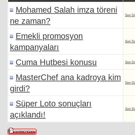
Mohamed Salah imza töreni
Son D
ne zaman?
Emekli promosyon
Son D
kampanyaları
Cuma Hutbesi konusu
Son D
MasterChef ana kadroya kim
Son D
girdi?
Süper Loto sonuçları
Son D
açıklandı!