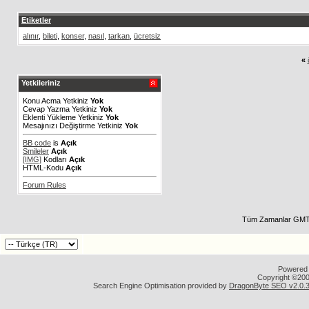
Etiketler
alınır
,
bileti
,
konser
,
nasıl
,
tarkan
,
ücretsiz
«
Yetkileriniz
Konu Acma Yetkiniz
Yok
Cevap Yazma Yetkiniz
Yok
Eklenti Yükleme Yetkiniz
Yok
Mesajınızı Değiştirme Yetkiniz
Yok
BB code
is
Açık
Smileler
Açık
[IMG]
Kodları
Açık
HTML-Kodu
Açık
Forum Rules
Tüm Zamanlar GMT 
Powered b
Copyright ©2000
Search Engine Optimisation provided by
DragonByte SEO v2.0.36