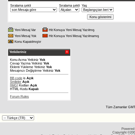
Sıralama şekli
Sıralama şekli
Yaş
Yeni Mesaj Var
Hit Konuya Yeni Mesaj Yazılmış
Yeni Mesaj Yok
Hit Konuya Yeni Mesaj Yazılmamış
Konu Kapatılmıştır
Yetkileriniz
Konu Acma Yetkiniz
Yok
Cevap Yazma Yetkiniz
Yok
Eklenti Yükleme Yetkiniz
Yok
Mesajınızı Değiştirme Yetkiniz
Yok
BB code
is
Açık
Smileler
Açık
[IMG]
Kodları
Açık
HTML-Kodu
Kapalı
Forum Rules
Tüm Zamanlar GMT 
Powered b
Copyright ©2000