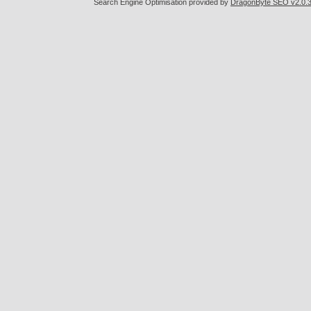
Search Engine Optimisation provided by
DragonByte SEO v2.0.36