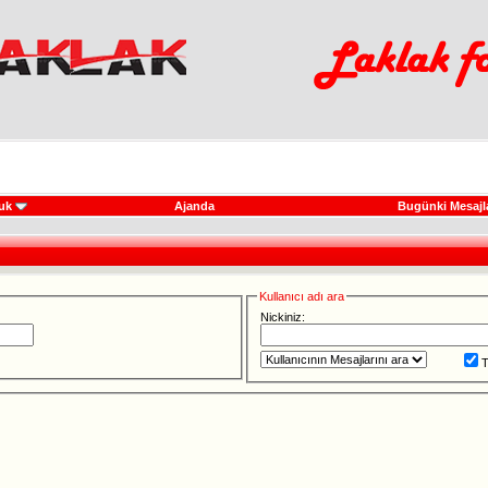
uk
Ajanda
Bugünki Mesajl
Kullanıcı adı ara
Nickiniz:
T