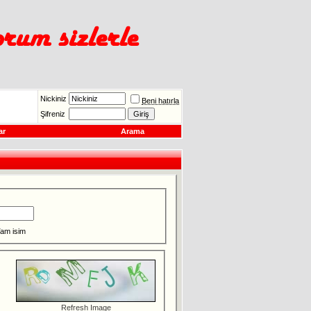
Nickiniz
Beni hatırla
Şifreniz
ar
Arama
am isim
Refresh Image