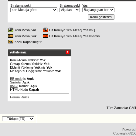
Sıralama şekli
Sıralama şekli
Yaş
Yeni Mesaj Var
Hit Konuya Yeni Mesaj Yazılmış
Yeni Mesaj Yok
Hit Konuya Yeni Mesaj Yazılmamış
Konu Kapatılmıştır
Yetkileriniz
Konu Acma Yetkiniz
Yok
Cevap Yazma Yetkiniz
Yok
Eklenti Yükleme Yetkiniz
Yok
Mesajınızı Değiştirme Yetkiniz
Yok
BB code
is
Açık
Smileler
Açık
[IMG]
Kodları
Açık
HTML-Kodu
Kapalı
Forum Rules
Tüm Zamanlar GMT 
Powered b
Copyright ©2000