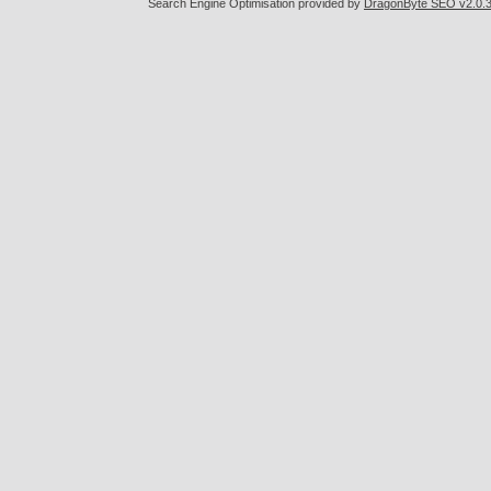
Search Engine Optimisation provided by
DragonByte SEO v2.0.36