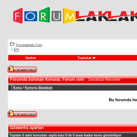
Forumlaklak.Com
Yardım
Topluluk
Forumda bulunan Konular, Forum ismi
: Sanatsal Resimler
Konu
/
Konuyu Başlatan
Bu forumda he
Gösteriliş ayarları
Toplam 0 adet konudan sayfa basi 0 ile 0 arasi kadar konu gösteriliyor