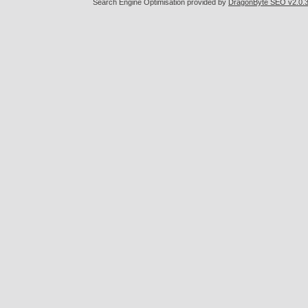
Search Engine Optimisation provided by
DragonByte SEO v2.0.36