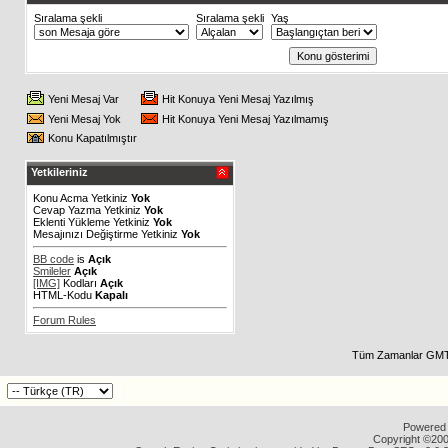
Sıralama şekli
Sıralama şekli
Yaş
Yeni Mesaj Var
Hit Konuya Yeni Mesaj Yazılmış
Yeni Mesaj Yok
Hit Konuya Yeni Mesaj Yazılmamış
Konu Kapatılmıştır
Yetkileriniz
Konu Acma Yetkiniz
Yok
Cevap Yazma Yetkiniz
Yok
Eklenti Yükleme Yetkiniz
Yok
Mesajınızı Değiştirme Yetkiniz
Yok
BB code
is
Açık
Smileler
Açık
[IMG]
Kodları
Açık
HTML-Kodu
Kapalı
Forum Rules
Tüm Zamanlar GMT 
Powered b
Copyright ©2000