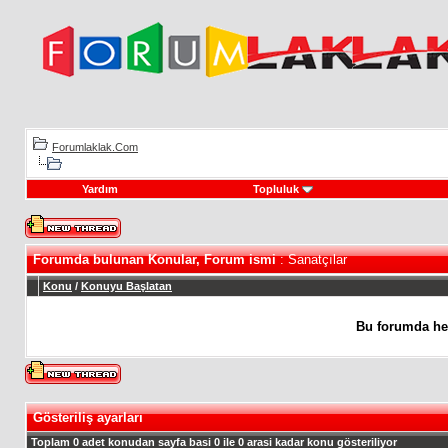
Forumlaklak.Com
Yardım
Topluluk
Forumda bulunan Konular, Forum ismi
: Sanatçılar
Konu
/
Konuyu Başlatan
Bu forumda he
Gösteriliş ayarları
Toplam 0 adet konudan sayfa basi 0 ile 0 arasi kadar konu gösteriliyor