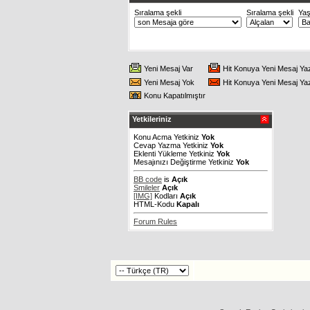
Sıralama şekli
Sıralama şekli
Ya
Yeni Mesaj Var
Hit Konuya Yeni Mesaj Ya
Yeni Mesaj Yok
Hit Konuya Yeni Mesaj Ya
Konu Kapatılmıştır
Yetkileriniz
Konu Acma Yetkiniz
Yok
Cevap Yazma Yetkiniz
Yok
Eklenti Yükleme Yetkiniz
Yok
Mesajınızı Değiştirme Yetkiniz
Yok
BB code
is
Açık
Smileler
Açık
[IMG]
Kodları
Açık
HTML-Kodu
Kapalı
Forum Rules