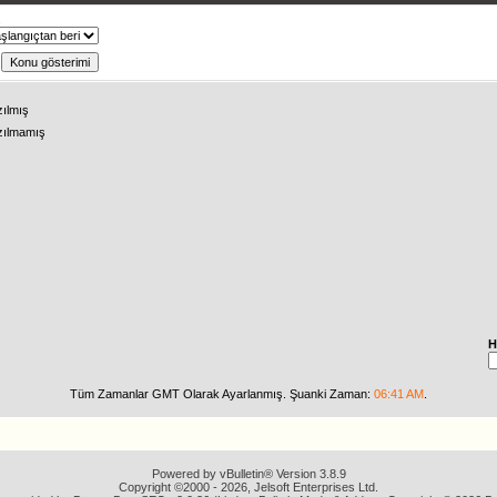
ş
zılmış
zılmamış
H
Tüm Zamanlar GMT Olarak Ayarlanmış. Şuanki Zaman:
06:41 AM
.
Powered by vBulletin® Version 3.8.9
Copyright ©2000 - 2026, Jelsoft Enterprises Ltd.