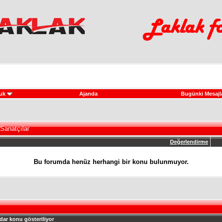
uk
Ajanda
Bugünki Mesajl
Sanatçılar
Değerlendirme
Bu forumda henüz herhangi bir konu bulunmuyor.
dar konu gösteriliyor