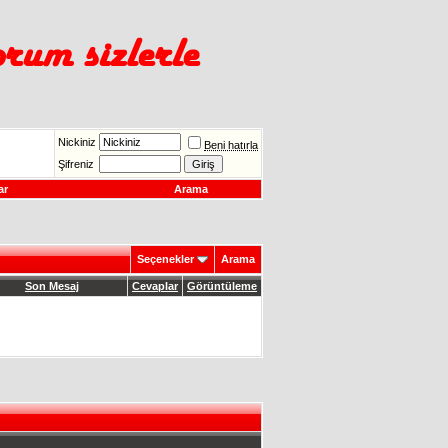
Nickiniz
Beni hatırla
Şifreniz
ar
Arama
Seçenekler
Arama
Son Mesaj
Cevaplar
Görüntüleme