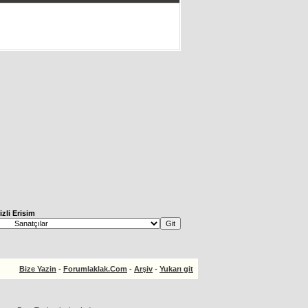
izli Erisim
Bize Yazin
-
Forumlaklak.Com
-
Arşiv
-
Yukarı git