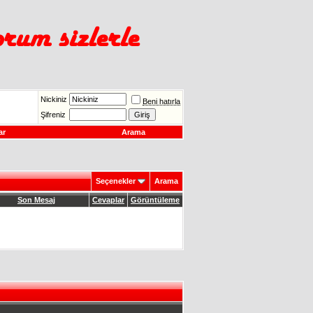
Nickiniz
Beni hatırla
Şifreniz
ar
Arama
Seçenekler
Arama
Son Mesaj
Cevaplar
Görüntüleme