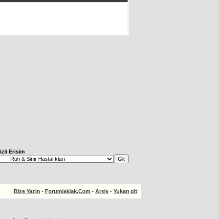
izli Erisim
Bize Yazin
-
Forumlaklak.Com
-
Arşiv
-
Yukarı git