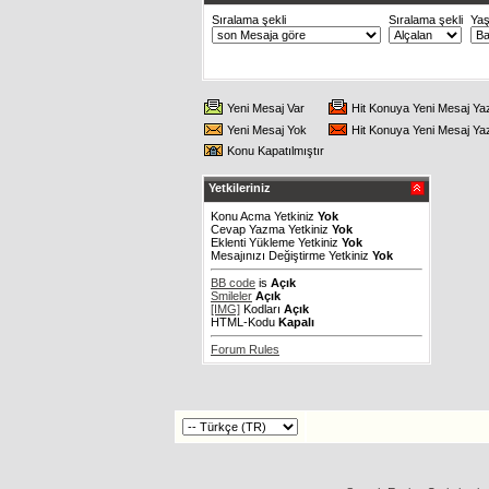
Sıralama şekli
Sıralama şekli
Ya
Yeni Mesaj Var
Hit Konuya Yeni Mesaj Ya
Yeni Mesaj Yok
Hit Konuya Yeni Mesaj Ya
Konu Kapatılmıştır
Yetkileriniz
Konu Acma Yetkiniz
Yok
Cevap Yazma Yetkiniz
Yok
Eklenti Yükleme Yetkiniz
Yok
Mesajınızı Değiştirme Yetkiniz
Yok
BB code
is
Açık
Smileler
Açık
[IMG]
Kodları
Açık
HTML-Kodu
Kapalı
Forum Rules