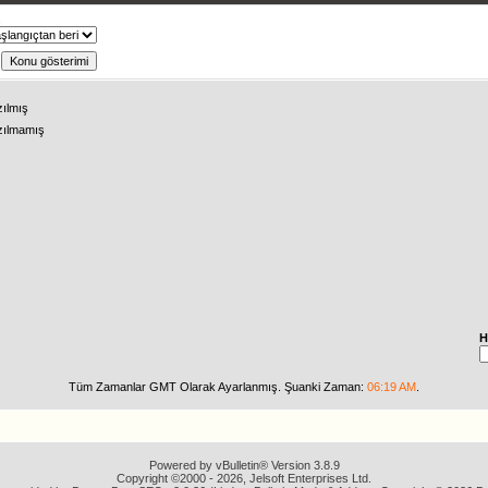
ş
zılmış
zılmamış
H
Tüm Zamanlar GMT Olarak Ayarlanmış. Şuanki Zaman:
06:19 AM
.
Powered by vBulletin® Version 3.8.9
Copyright ©2000 - 2026, Jelsoft Enterprises Ltd.