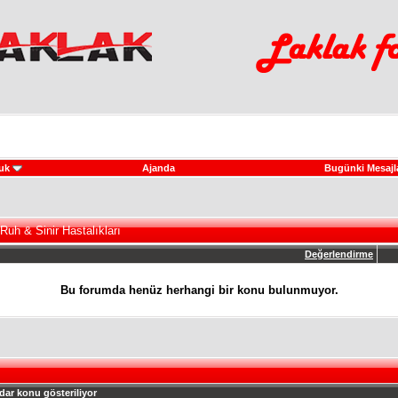
uk
Ajanda
Bugünki Mesajl
Ruh & Sinir Hastalıkları
Değerlendirme
Bu forumda henüz herhangi bir konu bulunmuyor.
dar konu gösteriliyor