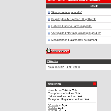
Baslik
"İkinci yarıda toparlandık"
Beşiktaş'tan Avrupa'da 100. galibiyet!
Gabriele Guarino Samsunspor'da!
"Avrupa'da kolay maç olmadığını gördük"
Menajerinden Galatasaray açıklaması!
Etiketler
aşka
,
mısınız
,
uzak
,
yakın
Yetkileriniz
Konu Acma Yetkiniz
Yok
Cevap Yazma Yetkiniz
Yok
Eklenti Yükleme Yetkiniz
Yok
Mesajınızı Değiştirme Yetkiniz
Yok
BB code
is
Açık
Smileler
Açık