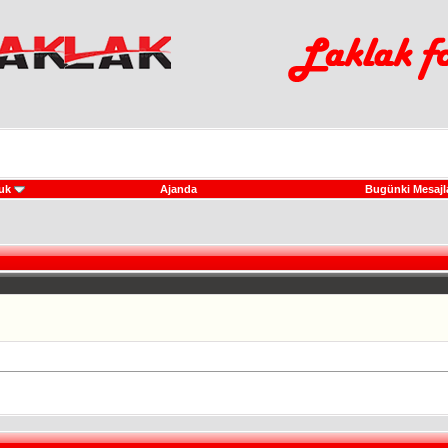
uk
Ajanda
Bugünki Mesajl