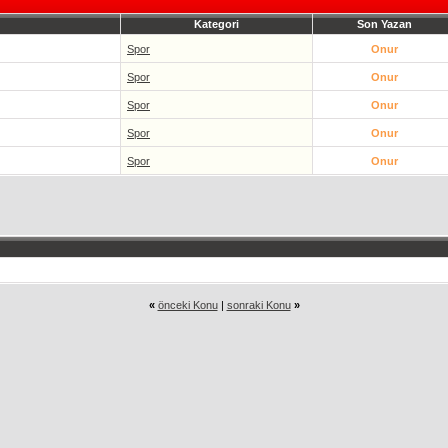
Kategori
Son Yazan
Spor
Onur
Spor
Onur
Spor
Onur
Spor
Onur
Spor
Onur
«
önceki Konu
|
sonraki Konu
»