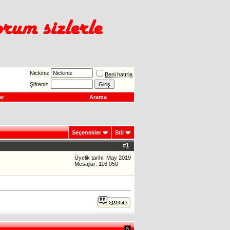
Nickiniz
Beni hatırla
Şifreniz
ar
Arama
Seçenekler
Stil
#
1
Üyelik tarihi: May 2019
Mesajlar: 116.050