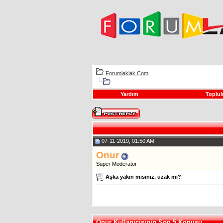
Forumlaklak.Com
Yardım
Toplul
07-11-2019, 01:50 AM
Onur
Super Moderator
Aşka yakın mısınız, uzak mı?
Onur Kullanicisinin Son 5 Konusu