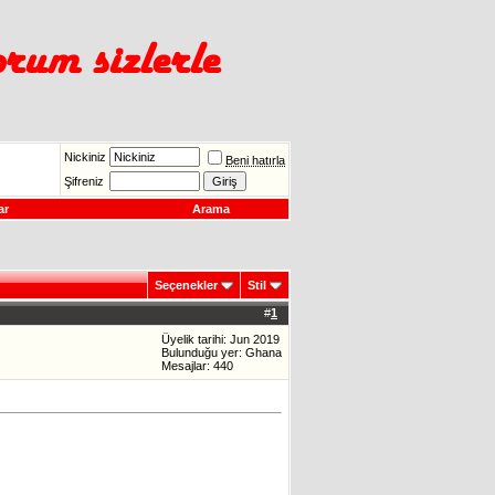
Nickiniz
Beni hatırla
Şifreniz
ar
Arama
Seçenekler
Stil
#
1
Üyelik tarihi: Jun 2019
Bulunduğu yer: Ghana
Mesajlar: 440