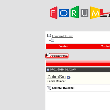
Forumlaklak.Com
Yardım
Toplul
07-11-2019, 01:42 AM
ZalimSin
Senior Member
kadınlar (tatlıcadı)