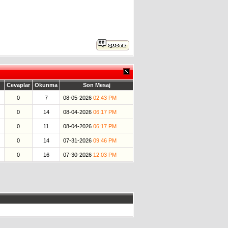
Cevaplar
Okunma
Son Mesaj
0
7
08-05-2026
02:43 PM
0
14
08-04-2026
06:17 PM
0
11
08-04-2026
06:17 PM
0
14
07-31-2026
09:46 PM
0
16
07-30-2026
12:03 PM