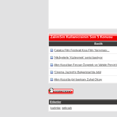
ZalimSin Kullanicisinin Son 5 Konusu
Baslik
Çatalca Film Festivali Kısa Film Yarışması...
'Hikâyelerle Yüzleşmek' serisi başlıyor
Altın Koza’dan Ferzan Özpetek ve Vahide Perçin’e
'Cinema Jazireh'e Bulgaristan'da ödül
Altın Koza’da jüri başkanı Zuhal Olcay
Etiketler
kadınlar
,
tatlıcadı