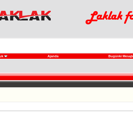
uk
Ajanda
Bugünki Mesajl