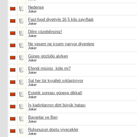
Nedense
Joker
Fast-food diyetiyle 16,5 kilo zayıfladı
Joker
Dilini çözebilirsiniz!
Joker
Ne yesem ne içsem yarıyor diyenlere
Joker
Güneş gözlüğü alırken
Joker
Efendi misiniz, köle mi?
Joker
Şal her tür kıyafeti şıklaştırıyor
Joker
Estetik sonrası güneşe dikkat!
Joker
İş kadınlarının dört büyük hatası
Joker
Bayanlar ve Ben
Joker
Ruhunuzun dostu yiyecekler
Joker