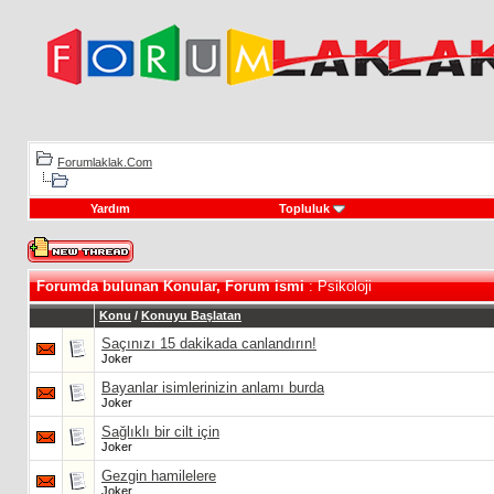
Forumlaklak.Com
Yardım
Topluluk
Forumda bulunan Konular, Forum ismi
: Psikoloji
Konu
/
Konuyu Başlatan
Saçınızı 15 dakikada canlandırın!
Joker
Bayanlar isimlerinizin anlamı burda
Joker
Sağlıklı bir cilt için
Joker
Gezgin hamilelere
Joker