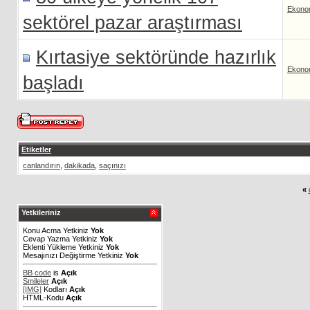
Ekono
sektörel pazar araştırması
Kırtasiye sektöründe hazırlık
Ekono
başladı
Etiketler
canlandırın
,
dakikada
,
saçınızı
«
Yetkileriniz
Konu Acma Yetkiniz
Yok
Cevap Yazma Yetkiniz
Yok
Eklenti Yükleme Yetkiniz
Yok
Mesajınızı Değiştirme Yetkiniz
Yok
BB code
is
Açık
Smileler
Açık
[IMG]
Kodları
Açık
HTML-Kodu
Açık