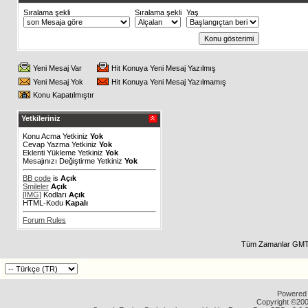
Sıralama şekli
Sıralama şekli
Yaş
Yeni Mesaj Var
Hit Konuya Yeni Mesaj Yazılmış
Yeni Mesaj Yok
Hit Konuya Yeni Mesaj Yazılmamış
Konu Kapatılmıştır
Yetkileriniz
Konu Acma Yetkiniz
Yok
Cevap Yazma Yetkiniz
Yok
Eklenti Yükleme Yetkiniz
Yok
Mesajınızı Değiştirme Yetkiniz
Yok
BB code
is
Açık
Smileler
Açık
[IMG]
Kodları
Açık
HTML-Kodu
Kapalı
Forum Rules
Tüm Zamanlar GMT 
Powered b
Copyright ©2000