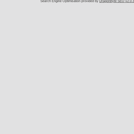
Search Engine Optimisation provided by
DragonByte SEO v2.0.36