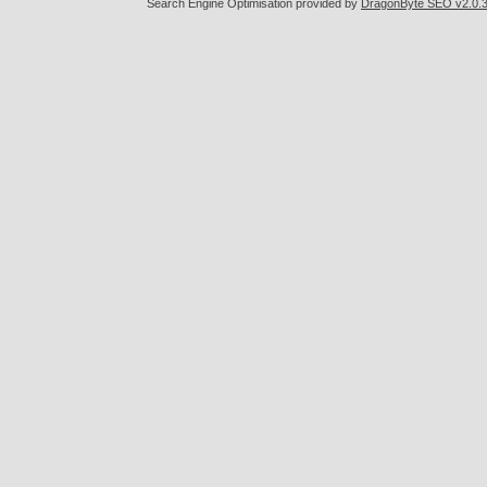
Search Engine Optimisation provided by
DragonByte SEO v2.0.36