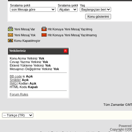
Sıralama şekli
Sıralama şekli
Yaş
Yeni Mesaj Var
Hit Konuya Yeni Mesaj Yazılmış
Yeni Mesaj Yok
Hit Konuya Yeni Mesaj Yazılmamış
Konu Kapatılmıştır
Yetkileriniz
Konu Acma Yetkiniz
Yok
Cevap Yazma Yetkiniz
Yok
Eklenti Yükleme Yetkiniz
Yok
Mesajınızı Değiştirme Yetkiniz
Yok
BB code
is
Açık
Smileler
Açık
[IMG]
Kodları
Açık
HTML-Kodu
Kapalı
Forum Rules
Tüm Zamanlar GMT 
Powered b
Copyright ©2000