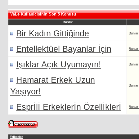
VaLe Kullanicisinin Son 5 Konusu
Baslik
Bir Kadın Gittiğinde
Bunlar
Entellektüel Bayanlar İçin
Bunlar
Işıklar Açık Uyumayın!
Bunlar
Hamarat Erkek Uzun
Bunlar
Yaşıyor!
Esprİlİ Erkeklerİn Özellİklerİ
Bunlar
Etiketler