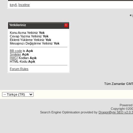
keyfi
,
İncelme
«
Yetkileriniz
Konu Acma Yetkiniz
Yok
Cevap Yazma Yetkiniz
Yok
Eklenti Yükleme Yetkiniz
Yok
Mesajınızı Değiştirme Yetkiniz
Yok
BB code
is
Açık
Smileler
Açık
[IMG]
Kodları
Açık
HTML-Kodu
Açık
Forum Rules
Tüm Zamanlar GMT 
Powered b
Copyright ©2000
Search Engine Optimisation provided by
DragonByte SEO v2.0.36