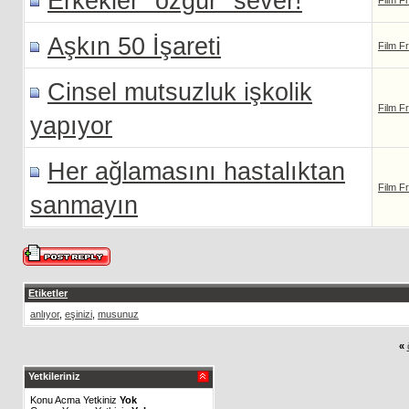
Erkekler "özgür" sever!
Film F
Aşkın 50 İşareti
Film F
Cinsel mutsuzluk işkolik
Film F
yapıyor
Her ağlamasını hastalıktan
Film F
sanmayın
Etiketler
anlıyor
,
eşinizi
,
musunuz
«
Yetkileriniz
Konu Acma Yetkiniz
Yok