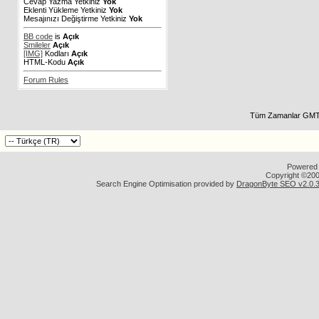
Cevap Yazma Yetkiniz
Yok
Eklenti Yükleme Yetkiniz
Yok
Mesajınızı Değiştirme Yetkiniz
Yok
BB code
is
Açık
Smileler
Açık
[IMG]
Kodları
Açık
HTML-Kodu
Açık
Forum Rules
Tüm Zamanlar GMT 
Powered b
Copyright ©2000
Search Engine Optimisation provided by
DragonByte SEO v2.0.36