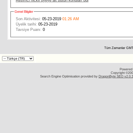
Resimci nickli üyeye ait bütün konuları bul
Genel Bilgiler
Son Aktivitesi:
05-23-2019
01:26 AM
Üyelik tarihi:
05-23-2019
Tavsiye Puanı:
0
Tüm Zamanlar GMT 
Powered b
Copyright ©2000
Search Engine Optimisation provided by
DragonByte SEO v2.0.36