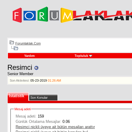
Forumlaklak.Com
Yardım
Topluluk
Resimci
Senior Member
Son Aktivitesi:
05-23-2019
01:26 AM
İstatistik
Son Konular
Mesaj adeti
Mesaj adeti:
159
Günlük Ortalama Mesajlar:
0.06
Resimci nickli üyeye ait bütün mesajları arattır